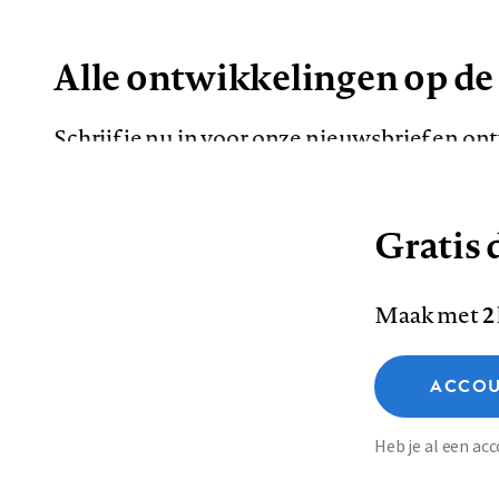
Alle ontwikkelingen op de
Schrijf je nu in voor onze nieuwsbrief en o
de meest opvallende artikelen in je mailbox.
Gratis d
E-
Maak met
2
mailadres
Functionele cookies
ACCOU
Analytische cookies
Marketing cookies
Contact
Colofon
Di
Heb je al een a
Footer
Sla voorkeuren op