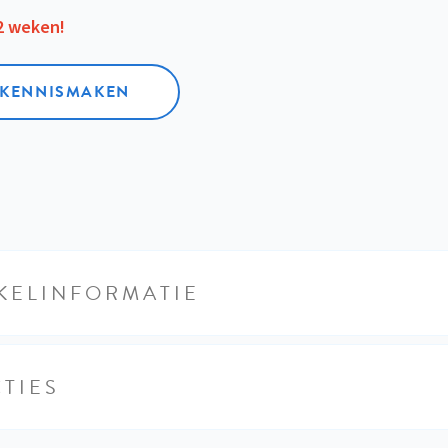
12 weken!
L KENNISMAKEN
KELINFORMATIE
TIES