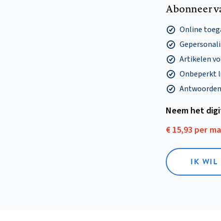
Abonneer v
Online toega
Gepersonalis
Artikelen v
Onbeperkt l
Antwoorden o
Neem het dig
€ 15,93 per m
IK WIL