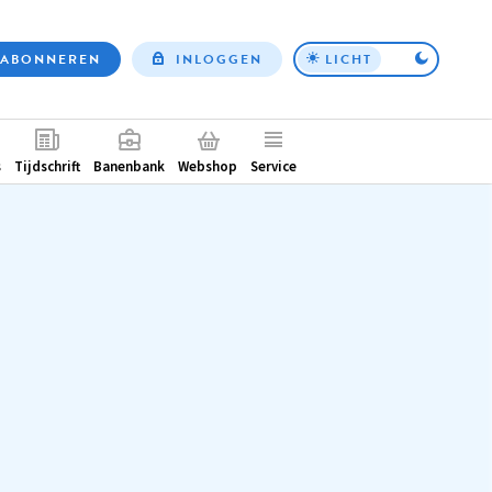
ABONNEREN
INLOGGEN
LICHT
Top
nav
ntair
s
Tijdschrift
Banenbank
Webshop
Service