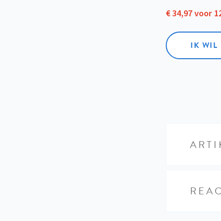
€ 34,97 voor 
IK WI
ARTI
REAC