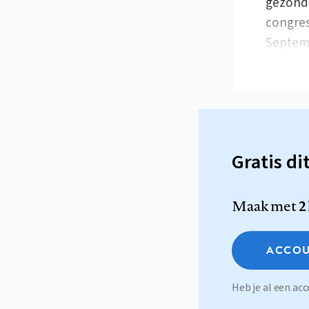
gezondh
congres
Septem
Gratis di
Maak met
2
ACCOU
Heb je al een a