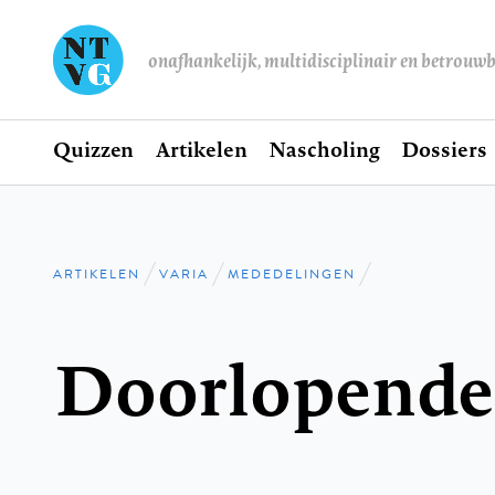
onafhankelijk, multidisciplinair en betrouw
Home
Quizzen
Artikelen
Nascholing
Dossiers
Hoofdnavigatie
ARTIKELEN
VARIA
MEDEDELINGEN
Kruimelpad
Doorlopende