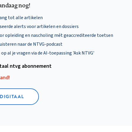
andaag nog!
ng tot alle artikelen
eerde alerts voor artikelen en dossiers
oor opleiding en nascholing mét geaccrediteerde toetsen
uisteren naar de NTVG-podcast
p al je vragen via de AI-toepassing 'Ask NTVG'
itaal ntvg abonnement
aand!
 DIGITAAL