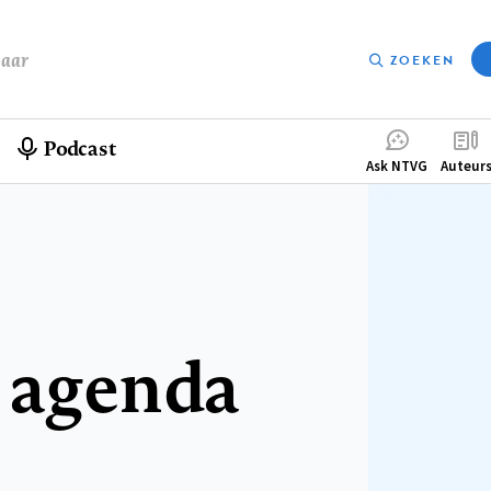
baar
ZOEKEN
Podcast
Compleme
Ask NTVG
Auteur
menu
 agenda