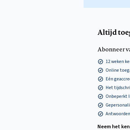
Altijd to
Abonneer v
12 weken k
Online toega
Eén geaccre
Het tijdschri
Onbeperkt l
Gepersonalis
Antwoorden o
Neem het ken