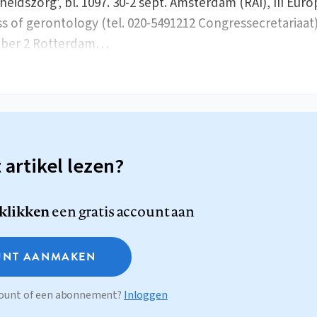
eidszorg’, bl. 1097. 30-2 sept. Amsterdam (RAI), III Eur
s of gerontology (tel. 020-5491212 Congressecretariaat)
ber 2 Rotterdam…
t artikel lezen?
 klikken
een gratis account aan
NT AANMAKEN
ccount of een abonnement?
Inloggen