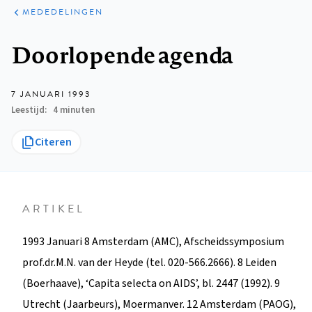
ARTIKELEN
VARIA
MEDEDELINGEN
Kruimelpad
Doorlopende agenda
7 JANUARI 1993
Leestijd
4 minuten
Citeren
ARTIKEL
1993 Januari 8 Amsterdam (AMC), Afscheidssymposium
prof.dr.M.N. van der Heyde (tel. 020-566.2666). 8 Leiden
(Boerhaave), ‘Capita selecta on AIDS’, bl. 2447 (1992). 9
Utrecht (Jaarbeurs), Moermanver. 12 Amsterdam (PAOG),