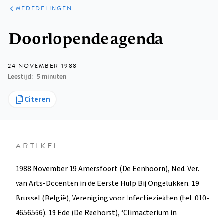
ARTIKELEN
VARIA
MEDEDELINGEN
Kruimelpad
Doorlopende agenda
24 NOVEMBER 1988
Leestijd
5 minuten
Citeren
ARTIKEL
1988 November 19 Amersfoort (De Eenhoorn), Ned. Ver.
van Arts-Docenten in de Eerste Hulp Bij Ongelukken. 19
Brussel (België), Vereniging voor Infectieziekten (tel. 010-
4656566). 19 Ede (De Reehorst), ‘Climacterium in