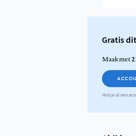
Gratis di
Maak met
2
ACCOU
Heb je al een a