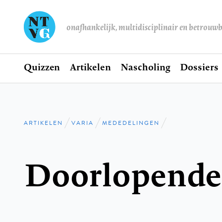
onafhankelijk, multidisciplinair en betrouw
Home
Quizzen
Artikelen
Nascholing
Dossiers
Hoofdnavigatie
ARTIKELEN
VARIA
MEDEDELINGEN
Kruimelpad
Doorlopende