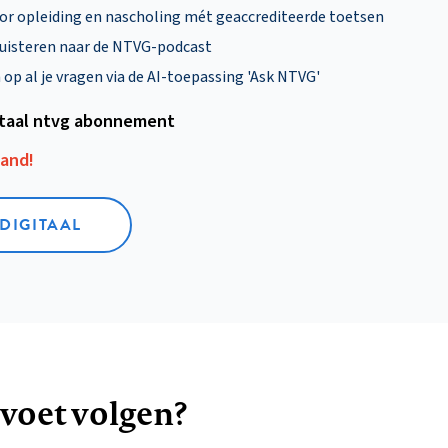
oor opleiding en nascholing mét geaccrediteerde toetsen
uisteren naar de NTVG-podcast
p al je vragen via de AI-toepassing 'Ask NTVG'
itaal ntvg abonnement
aand!
 DIGITAAL
 voet volgen?