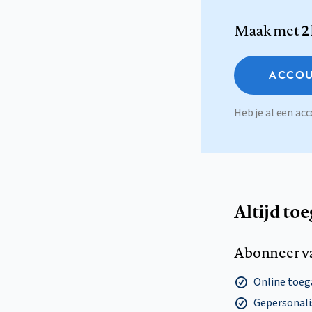
Maak met
2
ACCOU
Heb je al een a
Altijd to
Abonneer v
Online toega
Gepersonalis