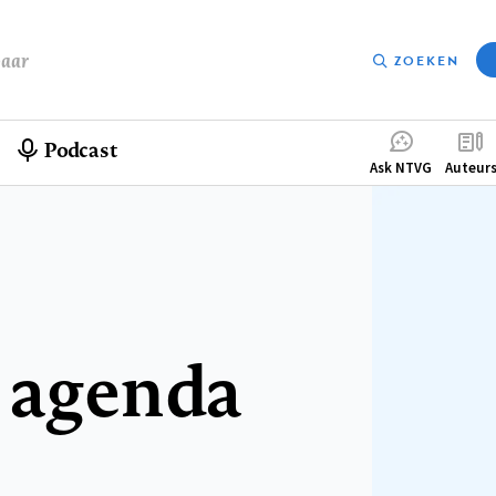
baar
ZOEKEN
Podcast
Compleme
Ask NTVG
Auteur
menu
 agenda