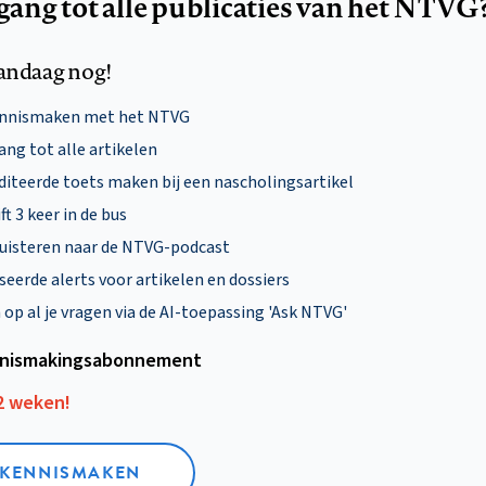
egang tot alle publicaties van het NTVG
andaag nog!
ennismaken met het NTVG
ng tot alle artikelen
diteerde toets maken bij een nascholingsartikel
ft 3 keer in de bus
uisteren naar de NTVG-podcast
eerde alerts voor artikelen en dossiers
p al je vragen via de AI-toepassing 'Ask NTVG'
nismakings­abonnement
12 weken!
L KENNISMAKEN