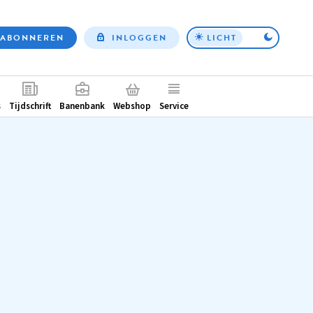
ABONNEREN
INLOGGEN
LICHT
Top
nav
ntair
s
Tijdschrift
Banenbank
Webshop
Service