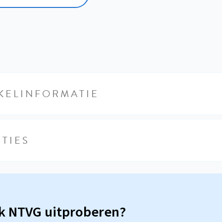
KELINFORMATIE
TIES
sk NTVG uitproberen?