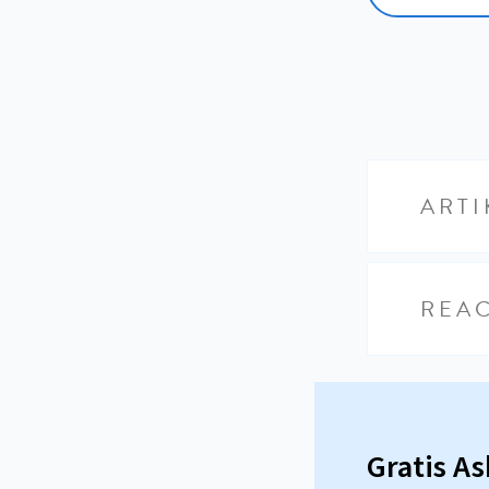
ARTI
REAC
Gratis A