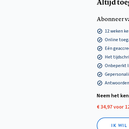
Altijd to
Abonneer v
12 weken k
Online toega
Eén geaccre
Het tijdschri
Onbeperkt l
Gepersonalis
Antwoorden o
Neem het ken
€ 34,97 voor 
IK WI