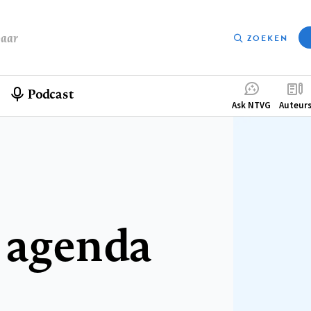
baar
ZOEKEN
Podcast
Compleme
Ask NTVG
Auteur
menu
 agenda