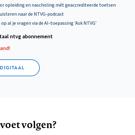
oor opleiding en nascholing mét geaccrediteerde toetsen
uisteren naar de NTVG-podcast
p al je vragen via de AI-toepassing 'Ask NTVG'
itaal ntvg abonnement
aand!
 DIGITAAL
 voet volgen?