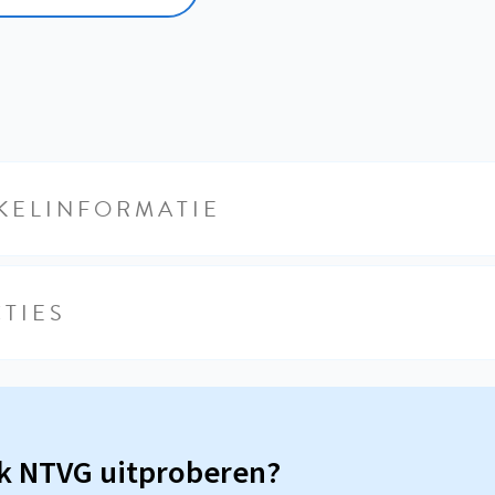
KELINFORMATIE
TIES
sk NTVG uitproberen?