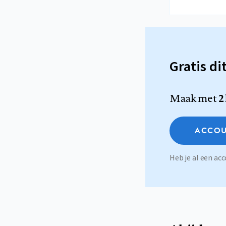
Gratis di
Maak met
2
ACCOU
Heb je al een a