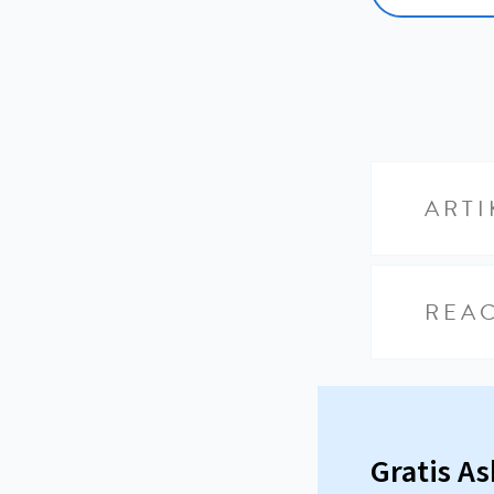
ARTI
REAC
Gratis A