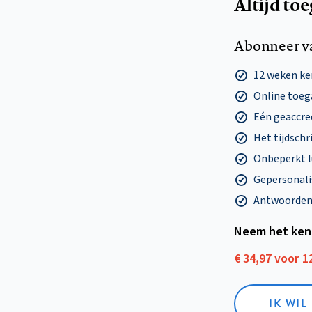
Altijd to
Abonneer v
12 weken k
Online toega
Eén geaccre
Het tijdschri
Onbeperkt l
Gepersonalis
Antwoorden o
Neem het ken
€ 34,97 voor 
IK WI