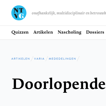
onafhankelijk, multidisciplinair en betrouw
Home
Quizzen
Artikelen
Nascholing
Dossiers
Hoofdnavigatie
ARTIKELEN
VARIA
MEDEDELINGEN
Kruimelpad
Doorlopende