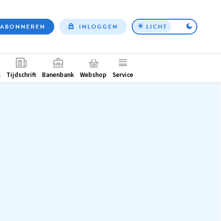
ABONNEREN
INLOGGEN
LICHT
Top
nav
ntair
s
Tijdschrift
Banenbank
Webshop
Service