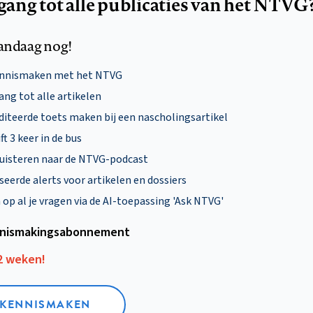
egang tot alle publicaties van het NTVG
andaag nog!
ennismaken met het NTVG
ng tot alle artikelen
diteerde toets maken bij een nascholingsartikel
ft 3 keer in de bus
uisteren naar de NTVG-podcast
eerde alerts voor artikelen en dossiers
p al je vragen via de AI-toepassing 'Ask NTVG'
nismakings­abonnement
12 weken!
L KENNISMAKEN