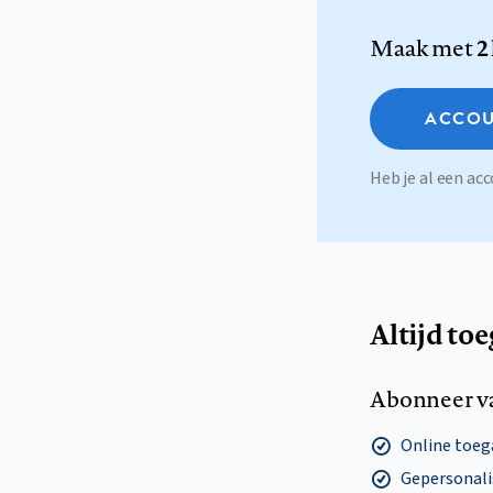
Maak met
2
ACCOU
Heb je al een a
Altijd to
Abonneer v
Online toega
Gepersonalis