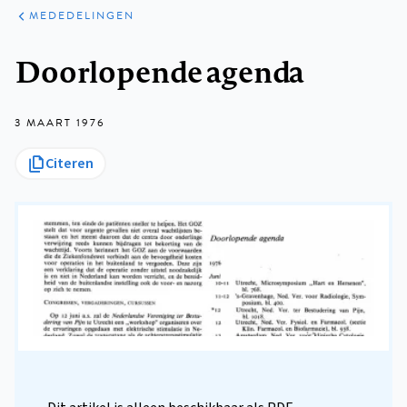
ARTIKELEN
VARIA
MEDEDELINGEN
Kruimelpad
Doorlopende agenda
3 MAART 1976
Citeren