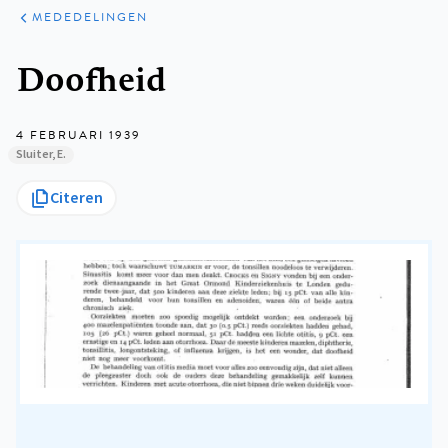
ARTIKELEN
VARIA
MEDEDELINGEN
Kruimelpad
Doofheid
4 FEBRUARI 1939
Sluiter, E.
Citeren