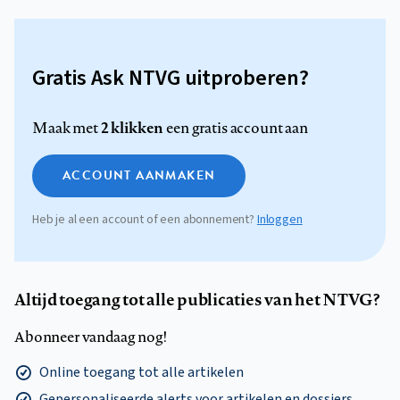
Gratis Ask NTVG uitproberen?
2 klikken
Maak met
een gratis account aan
ACCOUNT AANMAKEN
Heb je al een account of een abonnement?
Inloggen
Altijd toegang tot alle publicaties van het NTVG?
Abonneer vandaag nog!
Online toegang tot alle artikelen
Gepersonaliseerde alerts voor artikelen en dossiers