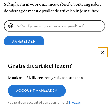
Schrijf je nu in voor onze nieuwsbrief en ontvang iedere
donderdag de meest opvallende artikelen in je mailbox.
E-
mailadres
AANMELDEN
VOLG ONS OP
Deze site gebruikt cookies
Gratis dit artikel lezen?
Zie onze cookie policy
Volg
Volg
Volg
Volg
Volg
Volg
ACCEPTEER AANBEVOLEN INSTELLINGEN
2 klikken
Maak met
een gratis account aan
ons
ons
ons
ons
ons
ons
Functionele cookies
op
op
op
op
op
op
Contact
Colofon
Disclaimer
Privacy
About us
ACCOUNT AANMAKEN
Medische vragen verdienen
Footer
Sluiten
Facebook
LinkedIn
Bluesky
Instagram
YouTube
Pinterest
Analytische cookies
betrouwbare antwoorden
Heb je al een account of een abonnement?
Inloggen
Marketing cookies
navigation
STEL ZE NU AAN ASK NTVG