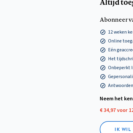
Altijd to
Abonneer v
12 weken k
Online toega
Eén geaccre
Het tijdschri
Onbeperkt l
Gepersonalis
Antwoorden o
Neem het ken
€ 34,97 voor 
IK WI