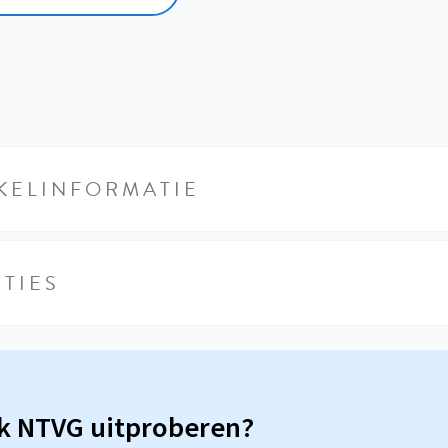
KELINFORMATIE
TIES
sk NTVG uitproberen?