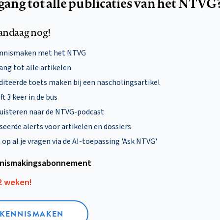
egang tot alle publicaties van het NTVG
andaag nog!
ennismaken met het NTVG
ng tot alle artikelen
diteerde toets maken bij een nascholingsartikel
ft 3 keer in de bus
uisteren naar de NTVG-podcast
eerde alerts voor artikelen en dossiers
p al je vragen via de AI-toepassing 'Ask NTVG'
nismakings­abonnement
12 weken!
L KENNISMAKEN