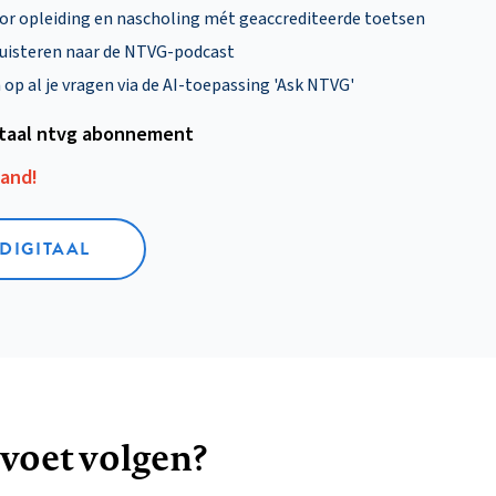
oor opleiding en nascholing mét geaccrediteerde toetsen
uisteren naar de NTVG-podcast
p al je vragen via de AI-toepassing 'Ask NTVG'
itaal ntvg abonnement
aand!
 DIGITAAL
 voet volgen?