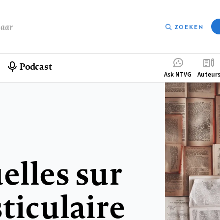
baar
ZOEKEN
Podcast
Compleme
Ask NTVG
Auteur
menu
elles sur
ticulaire