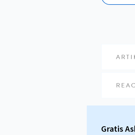
ARTI
REAC
Gratis A