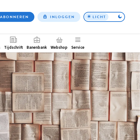
ABONNEREN
INLOGGEN
LICHT
Top
nav
ntair
s
Tijdschrift
Banenbank
Webshop
Service