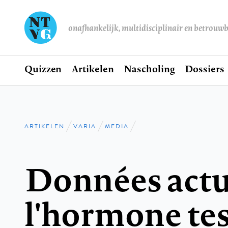
onafhankelijk, multidisciplinair en betrouw
Home
Quizzen
Artikelen
Nascholing
Dossiers
Hoofdnavigatie
ARTIKELEN
VARIA
MEDIA
Kruimelpad
Données actu
l'hormone tes