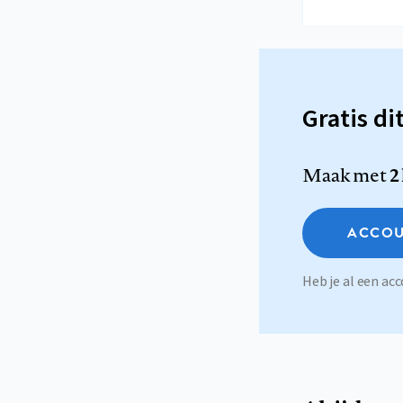
Gratis di
Maak met
2
ACCOU
Heb je al een a