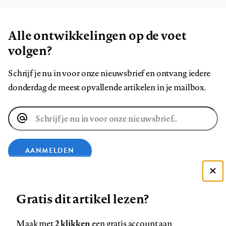
Alle ontwikkelingen op de voet
volgen?
Schrijf je nu in voor onze nieuwsbrief en ontvang iedere
donderdag de meest opvallende artikelen in je mailbox.
E-
mailadres
AANMELDEN
Deze site gebruikt cookies
VOLG ONS OP
Gratis dit artikel lezen?
Zie onze cookie policy
ACCEPTEER AANBEVOLEN INSTELLINGEN
Volg
Volg
Volg
Volg
Volg
Volg
2 klikken
Maak met
een gratis account aan