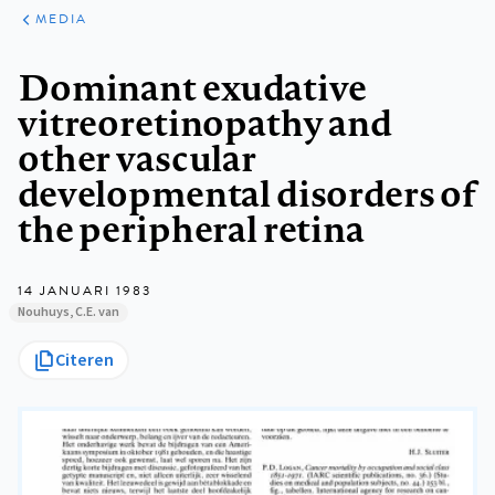
ARTIKELEN
VARIA
MEDIA
Kruimelpad
Dominant exudative
vitreoretinopathy and
other vascular
developmental disorders of
the peripheral retina
14 JANUARI 1983
Nouhuys, C.E. van
Citeren