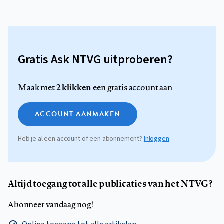
Gratis Ask NTVG uitproberen?
2 klikken
Maak met
een gratis account aan
ACCOUNT AANMAKEN
Heb je al een account of een abonnement?
Inloggen
Altijd toegang tot alle publicaties van het NTVG?
Abonneer vandaag nog!