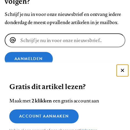
volgen?
Schrijf je nu in voor onze nieuwsbrief en ontvang iedere
donderdag de meest opvallende artikelen in je mailbox.
E-
mailadres
AANMELDEN
Deze site gebruikt cookies
VOLG ONS OP
Gratis dit artikel lezen?
Zie onze cookie policy
ACCEPTEER AANBEVOLEN INSTELLINGEN
Volg
Volg
Volg
Volg
Volg
Volg
2 klikken
Maak met
een gratis account aan
ons
ons
ons
ons
ons
ons
Functionele cookies
op
op
op
op
op
op
Contact
Colofon
Disclaimer
Privacy
About us
ACCOUNT AANMAKEN
Medische vragen verdienen
Sluiten
Footer
Analytische cookies
Facebook
LinkedIn
Bluesky
Instagram
YouTube
Pinterest
betrouwbare antwoorden