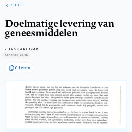
ARTIKELEN
PERSPECTIEF
RECHT
Kruimelpad
Doelmatige levering van
geneesmiddelen
7 JANUARI 1940
Schenck, Ca.M.
Citeren