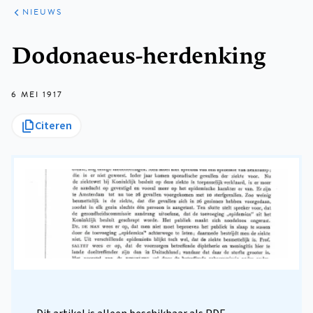
ARTIKELEN
HET
NIEUWS
KORT
Kruimelpad
Dodonaeus-herdenking
6 MEI 1917
Citeren