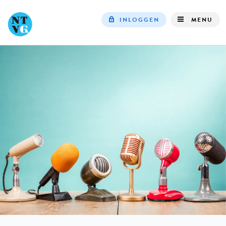
INLOGGEN
MENU
Top
navigation
IN