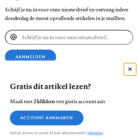
Schrijf je nu in voor onze nieuwsbrief en ontvang iedere
donderdag de meest opvallende artikelen in je mailbox.
E-
mailadres
AANMELDEN
Deze site gebruikt cookies
VOLG ONS OP
Gratis dit artikel lezen?
Zie onze cookie policy
ACCEPTEER AANBEVOLEN INSTELLINGEN
Volg
Volg
Volg
Volg
Volg
Volg
2 klikken
Maak met
een gratis account aan
ons
ons
ons
ons
ons
ons
Functionele cookies
op
op
op
op
op
op
Contact
Colofon
Disclaimer
Privacy
About us
ACCOUNT AANMAKEN
Medische vragen verdienen
Sluiten
Footer
Analytische cookies
Facebook
LinkedIn
Bluesky
Instagram
YouTube
Pinterest
betrouwbare antwoorden
Heb je al een account of een abonnement?
Inloggen
Marketing cookies