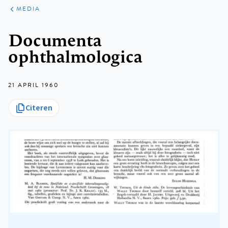
ARTIKELEN
VARIA
MEDIA
Kruimelpad
Documenta
ophthalmologica
21 APRIL 1960
Citeren