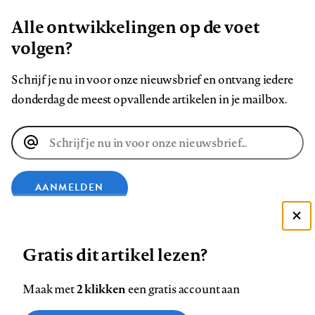
Alle ontwikkelingen op de voet
volgen?
Schrijf je nu in voor onze nieuwsbrief en ontvang iedere
donderdag de meest opvallende artikelen in je mailbox.
E-
mailadres
AANMELDEN
Deze site gebruikt cookies
VOLG ONS OP
Gratis dit artikel lezen?
Zie onze cookie policy
ACCEPTEER AANBEVOLEN INSTELLINGEN
Volg
Volg
Volg
Volg
Volg
Volg
2 klikken
Maak met
een gratis account aan
ons
ons
ons
ons
ons
ons