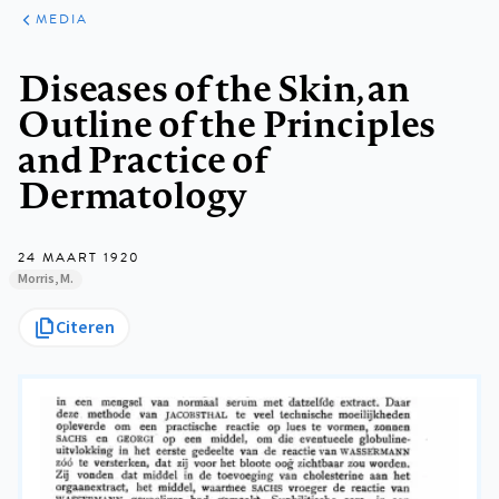
ARTIKELEN
VARIA
MEDIA
Kruimelpad
Diseases of the Skin, an
Outline of the Principles
and Practice of
Dermatology
24 MAART 1920
Morris, M.
Citeren