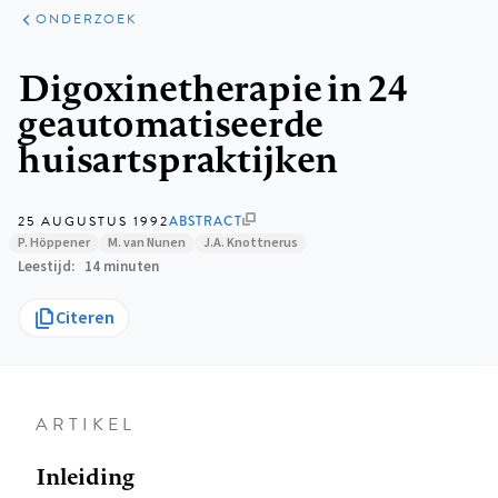
ARTIKELEN
ONDERZOEK
ONDERZOEK
Kruimelpad
Digoxinetherapie in 24
geautomatiseerde
huisartspraktijken
25 AUGUSTUS 1992
ABSTRACT
P. Höppener
M. van Nunen
J.A. Knottnerus
Leestijd
14 minuten
Citeren
ARTIKEL
Inleiding