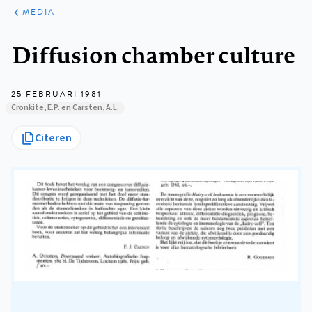
ARTIKELEN
VARIA
MEDIA
Kruimelpad
Diffusion chamber culture
25 FEBRUARI 1981
Cronkite, E.P. en Carsten, A.L.
Citeren