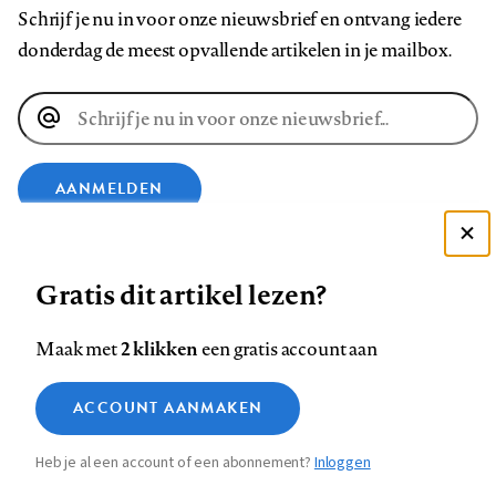
Schrijf je nu in voor onze nieuwsbrief en ontvang iedere
donderdag de meest opvallende artikelen in je mailbox.
E-
mailadres
AANMELDEN
Deze site gebruikt cookies
VOLG ONS OP
Gratis dit artikel lezen?
Zie onze cookie policy
ACCEPTEER AANBEVOLEN INSTELLINGEN
Volg
Volg
Volg
Volg
Volg
Volg
2 klikken
Maak met
een gratis account aan
ons
ons
ons
ons
ons
ons
Functionele cookies
op
op
op
op
op
op
Contact
Colofon
Disclaimer
Privacy
About us
ACCOUNT AANMAKEN
Medische vragen verdienen
Sluiten
Footer
Analytische cookies
Facebook
LinkedIn
Bluesky
Instagram
YouTube
Pinterest
betrouwbare antwoorden
Heb je al een account of een abonnement?
Inloggen
Marketing cookies
navigation
STEL ZE NU AAN ASK NTVG