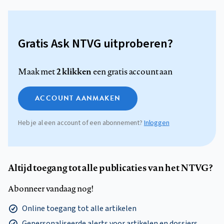
Gratis Ask NTVG uitproberen?
2 klikken
Maak met
een gratis account aan
ACCOUNT AANMAKEN
Heb je al een account of een abonnement?
Inloggen
Altijd toegang tot alle publicaties van het NTVG?
Abonneer vandaag nog!
Online toegang tot alle artikelen
Gepersonaliseerde alerts voor artikelen en dossiers