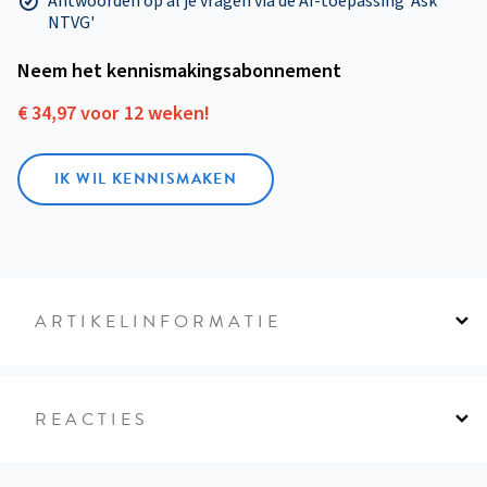
Antwoorden op al je vragen via de AI-toepassing 'Ask
NTVG'
Neem het kennismakings­abonnement
€ 34,97 voor 12 weken!
IK WIL KENNISMAKEN
ARTIKELINFORMATIE
REACTIES