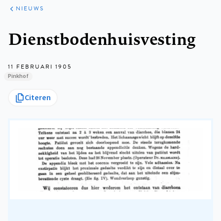
ARTIKELEN
HET
NIEUWS
KORT
Kruimelpad
Dienstbodenhuisvesting
11 FEBRUARI 1905
Pinkhof
Citeren