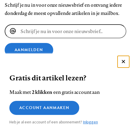
Schrijf je nu in voor onze nieuwsbrief en ontvang iedere
donderdag de meest opvallende artikelen in je mailbox.
E-
mailadres
AANMELDEN
Deze site gebruikt cookies
VOLG ONS OP
Gratis dit artikel lezen?
Zie onze cookie policy
ACCEPTEER AANBEVOLEN INSTELLINGEN
Volg
Volg
Volg
Volg
Volg
Volg
2 klikken
Maak met
een gratis account aan
ons
ons
ons
ons
ons
ons
Functionele cookies
op
op
op
op
op
op
Contact
Colofon
Disclaimer
Privacy
About us
ACCOUNT AANMAKEN
Medische vragen verdienen
Sluiten
Footer
Analytische cookies
Facebook
LinkedIn
Bluesky
Instagram
YouTube
Pinterest
betrouwbare antwoorden
Heb je al een account of een abonnement?
Inloggen
Marketing cookies
navigation
STEL ZE NU AAN ASK NTVG