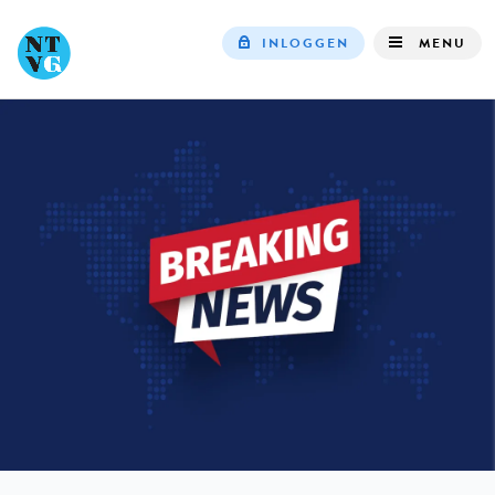
INLOGGEN
MENU
Top
navigation
IN