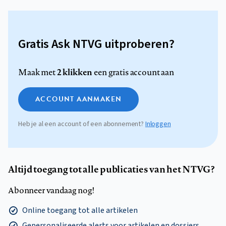
Gratis Ask NTVG uitproberen?
2 klikken
Maak met
een gratis account aan
ACCOUNT AANMAKEN
Heb je al een account of een abonnement?
Inloggen
Altijd toegang tot alle publicaties van het NTVG?
Abonneer vandaag nog!
Online toegang tot alle artikelen
Gepersonaliseerde alerts voor artikelen en dossiers