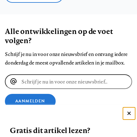
Alle ontwikkelingen op de voet
volgen?
Schrijf je nu in voor onze nieuwsbrief en ontvang iedere
donderdag de meest opvallende artikelen in je mailbox.
E-
mailadres
AANMELDEN
Deze site gebruikt cookies
VOLG ONS OP
Gratis dit artikel lezen?
Zie onze cookie policy