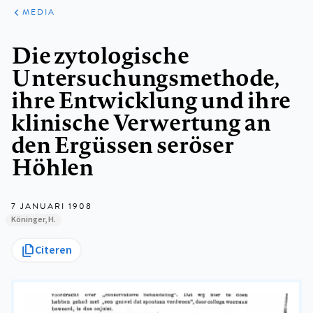
ARTIKELEN
VARIA
MEDIA
Kruimelpad
Die zytologische
Untersuchungsmethode,
ihre Entwicklung und ihre
klinische Verwertung an
den Ergüssen seröser
Höhlen
7 JANUARI 1908
Köninger, H.
Citeren