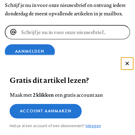
Schrijf je nu in voor onze nieuwsbrief en ontvang iedere
donderdag de meest opvallende artikelen in je mailbox.
E-
mailadres
AANMELDEN
Deze site gebruikt cookies
VOLG ONS OP
Gratis dit artikel lezen?
Zie onze cookie policy
ACCEPTEER AANBEVOLEN INSTELLINGEN
Volg
Volg
Volg
Volg
Volg
Volg
2 klikken
Maak met
een gratis account aan
ons
ons
ons
ons
ons
ons
Functionele cookies
op
op
op
op
op
op
Contact
Colofon
Disclaimer
Privacy
About us
ACCOUNT AANMAKEN
Medische vragen verdienen
Sluiten
Footer
Analytische cookies
Facebook
LinkedIn
Bluesky
Instagram
YouTube
Pinterest
betrouwbare antwoorden
Heb je al een account of een abonnement?
Inloggen
Marketing cookies
navigation
STEL ZE NU AAN ASK NTVG