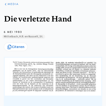
ARTIKELEN
VARIA
MEDIA
Kruimelpad
Die verletzte Hand
6 MEI 1983
Mittelbach, H.R. en Nusselt, St.
Citeren