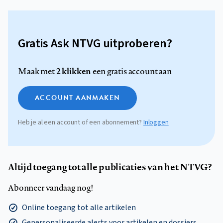
Gratis Ask NTVG uitproberen?
2 klikken
Maak met
een gratis account aan
ACCOUNT AANMAKEN
Heb je al een account of een abonnement?
Inloggen
Altijd toegang tot alle publicaties van het NTVG?
Abonneer vandaag nog!
Online toegang tot alle artikelen
Gepersonaliseerde alerts voor artikelen en dossiers