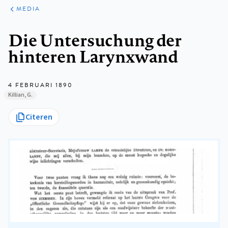
ARTIKELEN
VARIA
MEDIA
Kruimelpad
Die Untersuchung der
hinteren Larynxwand
4 FEBRUARI 1890
Killian, G.
Citeren