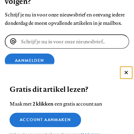
volgen?
Schrijf je nu in voor onze nieuwsbrief en ontvang iedere
donderdag de meest opvallende artikelen in je mailbox.
E-
mailadres
AANMELDEN
Deze site gebruikt cookies
VOLG ONS OP
Gratis dit artikel lezen?
Zie onze cookie policy
ACCEPTEER AANBEVOLEN INSTELLINGEN
Volg
Volg
Volg
Volg
Volg
Volg
2 klikken
Maak met
een gratis account aan
ons
ons
ons
ons
ons
ons
Functionele cookies
op
op
op
op
op
op
Contact
Colofon
Disclaimer
Privacy
About us
ACCOUNT AANMAKEN
Medische vragen verdienen
Sluiten
Footer
Analytische cookies
Facebook
LinkedIn
Bluesky
Instagram
YouTube
Pinterest
betrouwbare antwoorden