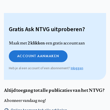
Gratis Ask NTVG uitproberen?
2 klikken
Maak met
een gratis account aan
ACCOUNT AANMAKEN
Heb je al een account of een abonnement?
Inloggen
Altijd toegang tot alle publicaties van het NTVG?
Abonneer vandaag nog!