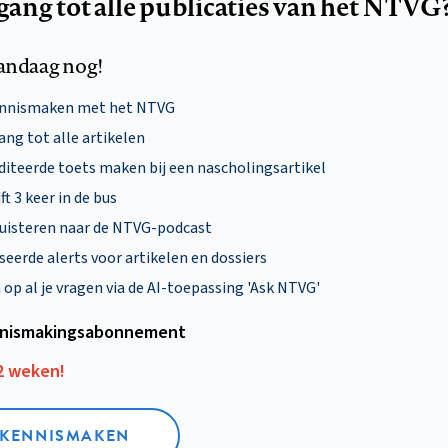
egang tot alle publicaties van het NTVG
andaag nog!
ennismaken met het NTVG
ng tot alle artikelen
diteerde toets maken bij een nascholingsartikel
ft 3 keer in de bus
uisteren naar de NTVG-podcast
eerde alerts voor artikelen en dossiers
p al je vragen via de AI-toepassing 'Ask NTVG'
nismakings­abonnement
12 weken!
L KENNISMAKEN