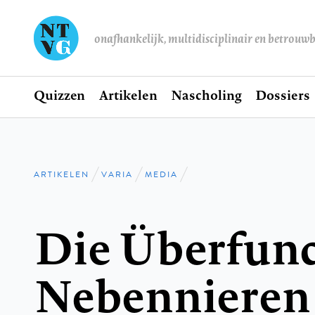
onafhankelijk, multidisciplinair en betrouw
Home
Quizzen
Artikelen
Nascholing
Dossiers
Hoofdnavigatie
ARTIKELEN
VARIA
MEDIA
Kruimelpad
Die Überfunc
Nebennieren