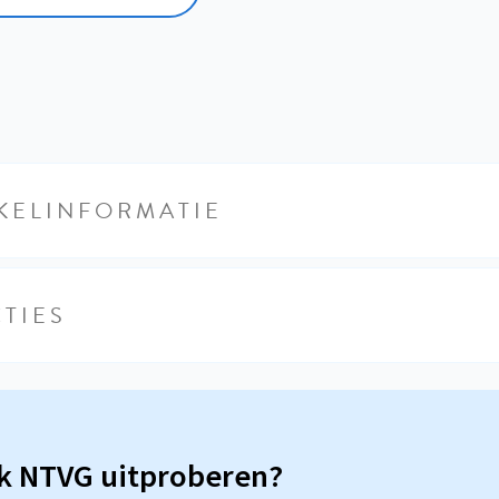
KELINFORMATIE
TIES
sk NTVG uitproberen?