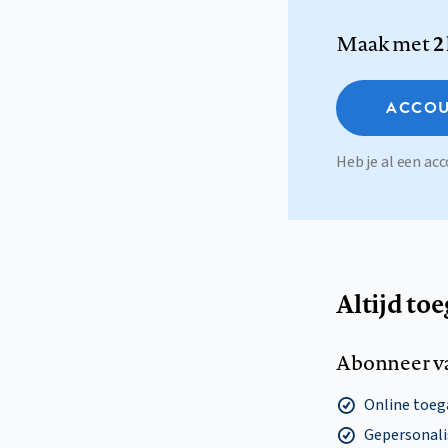
Maak met
2
ACCOU
Heb je al een a
Altijd to
Abonneer v
Online toega
Gepersonalis