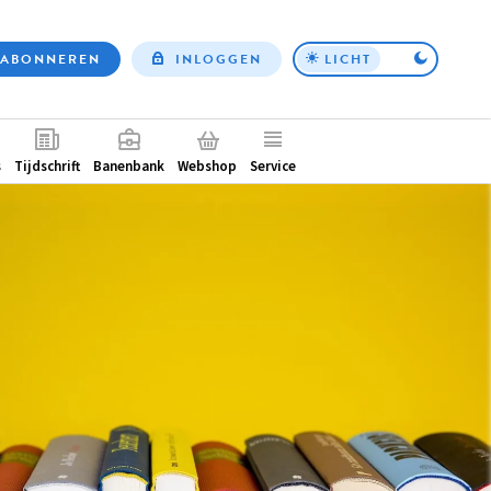
ABONNEREN
INLOGGEN
LICHT
Top
nav
ntair
s
Tijdschrift
Banenbank
Webshop
Service