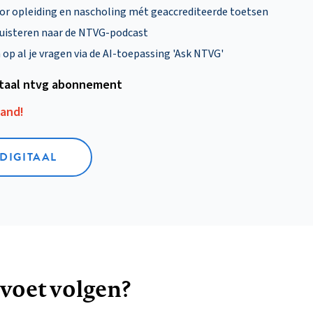
oor opleiding en nascholing mét geaccrediteerde toetsen
uisteren naar de NTVG-podcast
p al je vragen via de AI-toepassing 'Ask NTVG'
itaal ntvg abonnement
aand!
 DIGITAAL
 voet volgen?