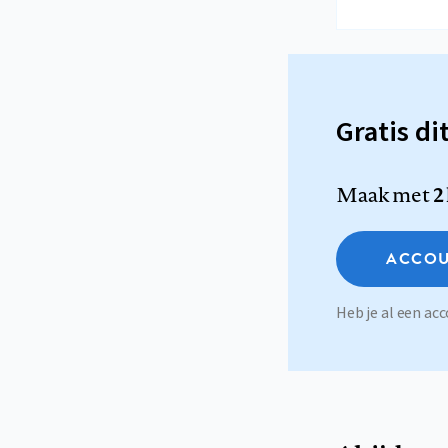
Gratis di
Maak met
2
ACCOU
Heb je al een a