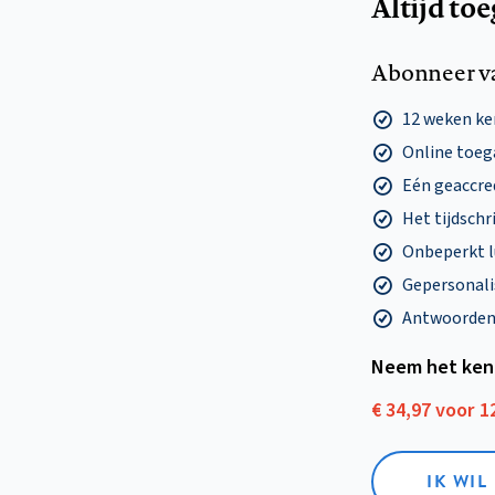
Altijd to
Abonneer v
12 weken k
Online toega
Eén geaccre
Het tijdschri
Onbeperkt l
Gepersonalis
Antwoorden o
Neem het ken
€ 34,97 voor 
IK WI