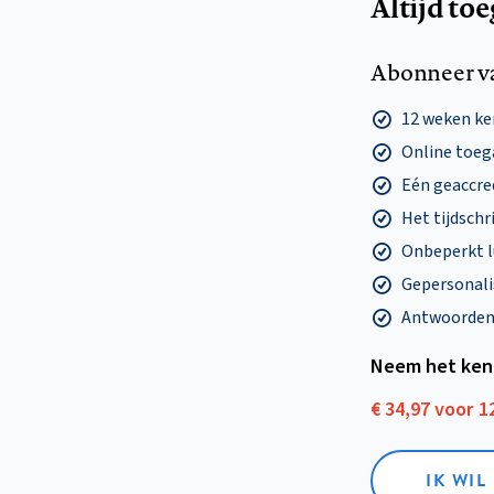
Altijd to
Abonneer v
12 weken k
Online toega
Eén geaccre
Het tijdschri
Onbeperkt l
Gepersonalis
Antwoorden o
Neem het ken
€ 34,97 voor 
IK WI