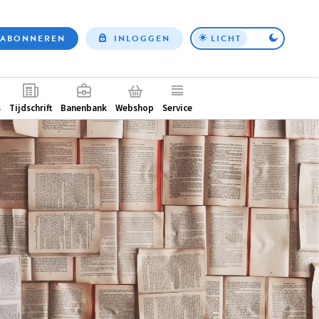
ABONNEREN
INLOGGEN
LICHT
Top
nav
ntair
s
Tijdschrift
Banenbank
Webshop
Service