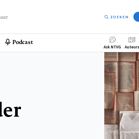
baar
ZOEKEN
Podcast
Compleme
Ask NTVG
Auteur
menu
der