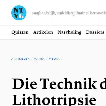
onafhankelijk, multidisciplinair en betrouw
Home
Quizzen
Artikelen
Nascholing
Dossiers
Hoofdnavigatie
ARTIKELEN
VARIA
MEDIA
Kruimelpad
Die Technik 
Lithotripsie