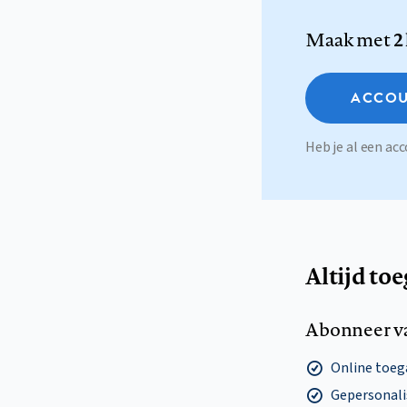
Maak met
2
ACCOU
Heb je al een a
Altijd to
Abonneer v
Online toega
Gepersonalis