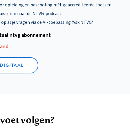
oor opleiding en nascholing mét geaccrediteerde toetsen
uisteren naar de NTVG-podcast
p al je vragen via de AI-toepassing 'Ask NTVG'
itaal ntvg abonnement
aand!
 DIGITAAL
 voet volgen?