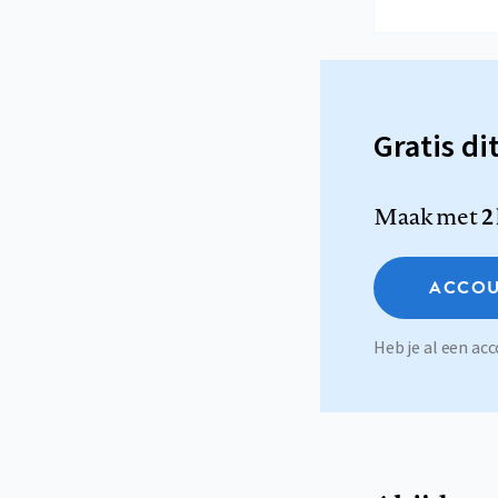
Gratis di
Maak met
2
ACCOU
Heb je al een a