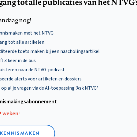
egang tot alle publicaties van het NTVG
andaag nog!
ennismaken met het NTVG
ng tot alle artikelen
diteerde toets maken bij een nascholingsartikel
ft 3 keer in de bus
uisteren naar de NTVG-podcast
eerde alerts voor artikelen en dossiers
p al je vragen via de AI-toepassing 'Ask NTVG'
nismakings­abonnement
12 weken!
L KENNISMAKEN