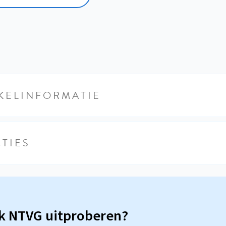
KELINFORMATIE
TIES
sk NTVG uitproberen?