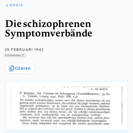
ARTIKELEN
VARIA
MEDIA
Kruimelpad
Die schizophrenen
Symptomverbände
25 FEBRUARI 1942
Schneider, C.
Citeren