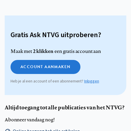
Gratis Ask NTVG uitproberen?
2 klikken
Maak met
een gratis account aan
ACCOUNT AANMAKEN
Heb je al een account of een abonnement?
Inloggen
Altijd toegang tot alle publicaties van het NTVG?
Abonneer vandaag nog!