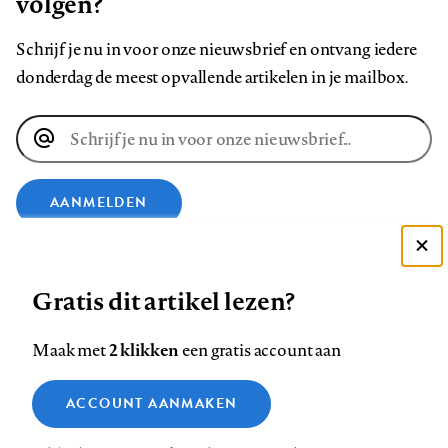
volgen?
Schrijf je nu in voor onze nieuwsbrief en ontvang iedere
donderdag de meest opvallende artikelen in je mailbox.
E-
mailadres
AANMELDEN
VOLG ONS OP
Deze site gebruikt cookies
Gratis dit artikel lezen?
Zie onze cookie policy
Volg
Volg
Volg
Volg
Volg
Volg
ACCEPTEER AANBEVOLEN INSTELLINGEN
2 klikken
Maak met
een gratis account aan
ons
ons
ons
ons
ons
ons
Functionele cookies
op
op
op
op
op
op
Contact
Colofon
Disclaimer
Privacy
About us
ACCOUNT AANMAKEN
Medische vragen verdienen
Footer
Sluiten
Analytische cookies
Facebook
LinkedIn
Bluesky
Instagram
YouTube
Pinterest
betrouwbare antwoorden