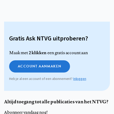
Gratis Ask NTVG uitproberen?
2 klikken
Maak met
een gratis account aan
ACCOUNT AANMAKEN
Heb je al een account of een abonnement?
Inloggen
Altijd toegang tot alle publicaties van het NTVG?
Abonneer vandaag nog!