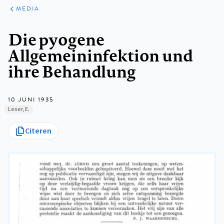
ARTIKELEN
VARIA
MEDIA
Kruimelpad
Die pyogene
Allgemeininfektion und
ihre Behandlung
10 JUNI 1935
Lexer, E.
Citeren