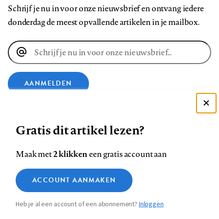
Schrijf je nu in voor onze nieuwsbrief en ontvang iedere
donderdag de meest opvallende artikelen in je mailbox.
E-
mailadres
AANMELDEN
Deze site gebruikt cookies
VOLG ONS OP
Gratis dit artikel lezen?
Zie onze cookie policy
ACCEPTEER AANBEVOLEN INSTELLINGEN
Volg
Volg
Volg
Volg
Volg
Volg
2 klikken
Maak met
een gratis account aan
ons
ons
ons
ons
ons
ons
Functionele cookies
op
op
op
op
op
op
Contact
Colofon
Disclaimer
Privacy
About us
ACCOUNT AANMAKEN
Medische vragen verdienen
Sluiten
Footer
Analytische cookies
Facebook
LinkedIn
Bluesky
Instagram
YouTube
Pinterest
betrouwbare antwoorden
Heb je al een account of een abonnement?
Inloggen
Marketing cookies
navigation
STEL ZE NU AAN ASK NTVG