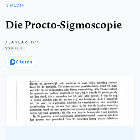
ARTIKELEN
VARIA
MEDIA
Kruimelpad
Die Procto-Sigmoscopie
7 JANUARI 1911
Strauss, H.
Citeren