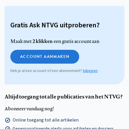
Gratis Ask NTVG uitproberen?
2 klikken
Maak met
een gratis account aan
ACCOUNT AANMAKEN
Heb je al een account of een abonnement?
Inloggen
Altijd toegang tot alle publicaties van het NTVG?
Abonneer vandaag nog!
Online toegang tot alle artikelen
Gepersonaliseerde alerts voor artikelen en dossiers