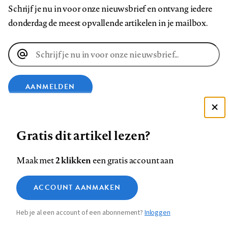
Schrijf je nu in voor onze nieuwsbrief en ontvang iedere
donderdag de meest opvallende artikelen in je mailbox.
E-
mailadres
AANMELDEN
Deze site gebruikt cookies
VOLG ONS OP
Gratis dit artikel lezen?
Zie onze cookie policy
ACCEPTEER AANBEVOLEN INSTELLINGEN
Volg
Volg
Volg
Volg
Volg
Volg
2 klikken
Maak met
een gratis account aan
ons
ons
ons
ons
ons
ons
Functionele cookies
op
op
op
op
op
op
Contact
Colofon
Disclaimer
Privacy
About us
ACCOUNT AANMAKEN
Medische vragen verdienen
Sluiten
Footer
Analytische cookies
Facebook
LinkedIn
Bluesky
Instagram
YouTube
Pinterest
betrouwbare antwoorden
Heb je al een account of een abonnement?
Inloggen
Marketing cookies
navigation
STEL ZE NU AAN ASK NTVG