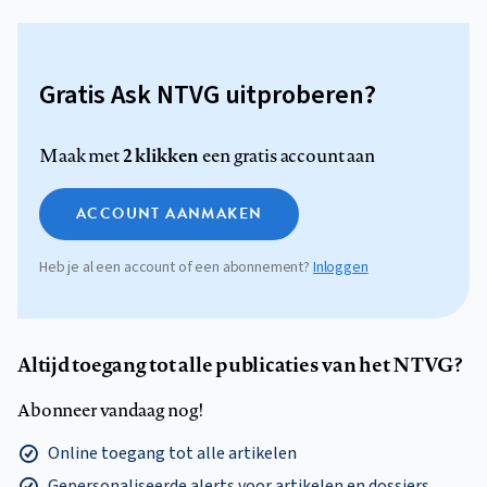
Gratis Ask NTVG uitproberen?
2 klikken
Maak met
een gratis account aan
ACCOUNT AANMAKEN
Heb je al een account of een abonnement?
Inloggen
Altijd toegang tot alle publicaties van het NTVG?
Abonneer vandaag nog!
Online toegang tot alle artikelen
Gepersonaliseerde alerts voor artikelen en dossiers