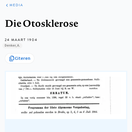
ARTIKELEN
VARIA
MEDIA
Kruimelpad
Die Otosklerose
24 MAART 1904
Denker, A.
Citeren