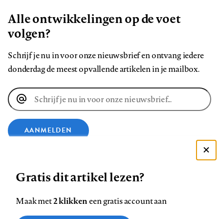
Alle ontwikkelingen op de voet
volgen?
Schrijf je nu in voor onze nieuwsbrief en ontvang iedere
donderdag de meest opvallende artikelen in je mailbox.
E-
mailadres
AANMELDEN
Deze site gebruikt cookies
VOLG ONS OP
Gratis dit artikel lezen?
Zie onze cookie policy
ACCEPTEER AANBEVOLEN INSTELLINGEN
Volg
Volg
Volg
Volg
Volg
Volg
2 klikken
Maak met
een gratis account aan
ons
ons
ons
ons
ons
ons