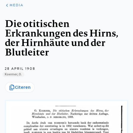
ARTIKELEN
VARIA
MEDIA
Kruimelpad
Die otitischen
Erkrankungen des Hirns,
der Hirnhäute und der
Blutleiter
28 APRIL 1908
Koerner, O.
Citeren