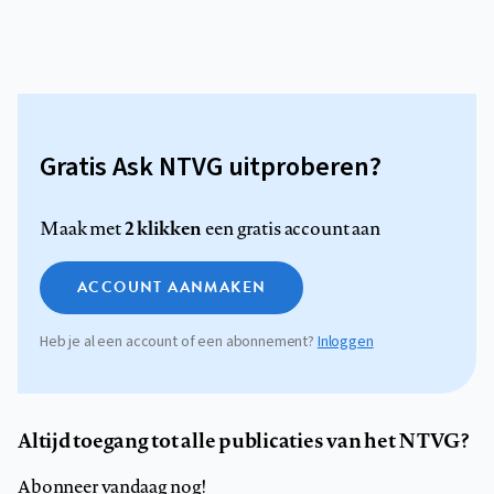
Gratis Ask NTVG uitproberen?
2 klikken
Maak met
een gratis account aan
ACCOUNT AANMAKEN
Heb je al een account of een abonnement?
Inloggen
Altijd toegang tot alle publicaties van het NTVG?
Abonneer vandaag nog!