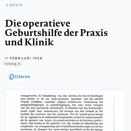
ARTIKELEN
VARIA
MEDIA
Kruimelpad
Die operatieve
Geburtshilfe der Praxis
und Klinik
11 FEBRUARI 1908
Fehling, H.
Citeren