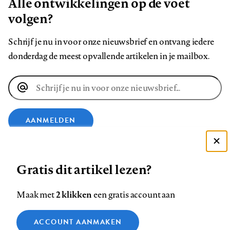
Alle ontwikkelingen op de voet
volgen?
Schrijf je nu in voor onze nieuwsbrief en ontvang iedere
donderdag de meest opvallende artikelen in je mailbox.
E-
mailadres
AANMELDEN
Deze site gebruikt cookies
VOLG ONS OP
Gratis dit artikel lezen?
Zie onze cookie policy
ACCEPTEER AANBEVOLEN INSTELLINGEN
Volg
Volg
Volg
Volg
Volg
Volg
2 klikken
Maak met
een gratis account aan
ons
ons
ons
ons
ons
ons
Functionele cookies
op
op
op
op
op
op
Contact
Colofon
Disclaimer
Privacy
About us
ACCOUNT AANMAKEN
Medische vragen verdienen
Sluiten