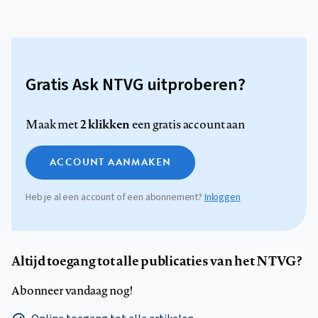
Gratis Ask NTVG uitproberen?
2 klikken
Maak met
een gratis account aan
ACCOUNT AANMAKEN
Heb je al een account of een abonnement?
Inloggen
Altijd toegang tot alle publicaties van het NTVG?
Abonneer vandaag nog!