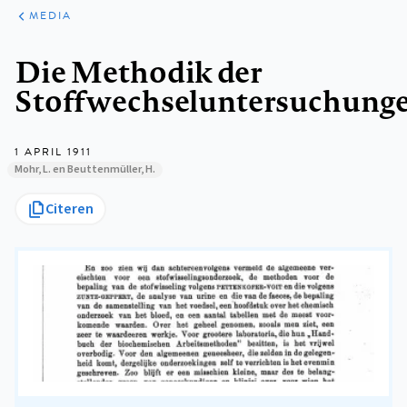
ARTIKELEN
VARIA
MEDIA
Kruimelpad
Die Methodik der
Stoffwechseluntersuchung
1 APRIL 1911
Mohr, L. en Beuttenmüller, H.
Citeren