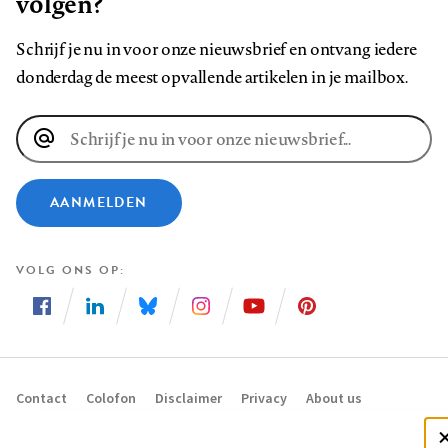
volgen?
Schrijf je nu in voor onze nieuwsbrief en ontvang iedere
donderdag de meest opvallende artikelen in je mailbox.
E-
mailadres
AANMELDEN
VOLG ONS OP
Volg
Volg
Volg
Volg
Volg
Volg
ons
ons
ons
ons
ons
ons
op
op
op
op
op
op
Contact
Colofon
Disclaimer
Privacy
About us
Footer
Facebook
LinkedIn
Bluesky
Instagram
YouTube
Pinterest