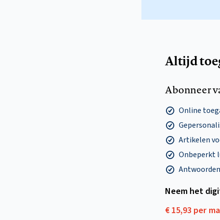
Altijd to
Abonneer v
Online toega
Gepersonalis
Artikelen v
Onbeperkt l
Antwoorden o
Neem het dig
€ 15,93 per m