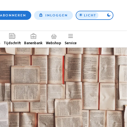
ABONNEREN
INLOGGEN
LICHT
Top
nav
ntair
s
Tijdschrift
Banenbank
Webshop
Service