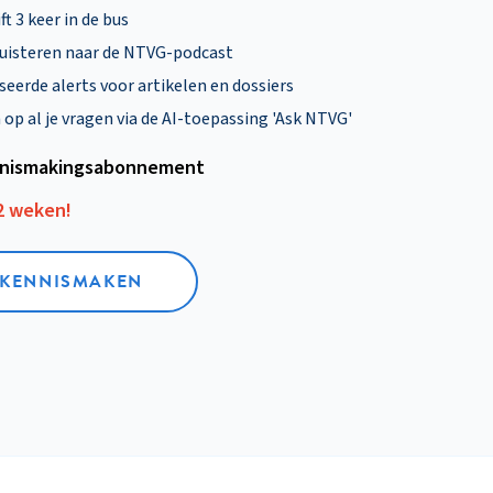
ft 3 keer in de bus
uisteren naar de NTVG-podcast
eerde alerts voor artikelen en dossiers
p al je vragen via de AI-toepassing 'Ask NTVG'
nismakings­abonnement
12 weken!
L KENNISMAKEN