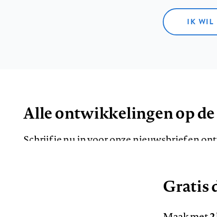
IK WIL
Alle ontwikkelingen op de
Schrijf je nu in voor onze nieuwsbrief en o
de meest opvallende artikelen in je mailbox.
Gratis d
E-
Maak met
2