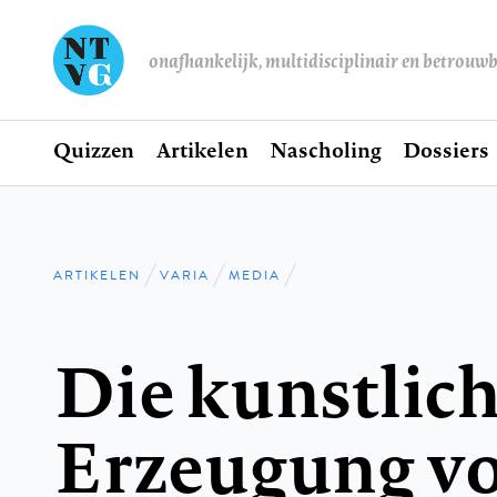
onafhankelijk, multidisciplinair en betrouw
Home
Quizzen
Artikelen
Nascholing
Dossiers
Hoofdnavigatie
ARTIKELEN
VARIA
MEDIA
Kruimelpad
Die kunstlic
Erzeugung v