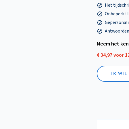
Het tijdschri
Onbeperkt l
Gepersonalis
Antwoorden o
Neem het ken
€ 34,97 voor 
IK WI