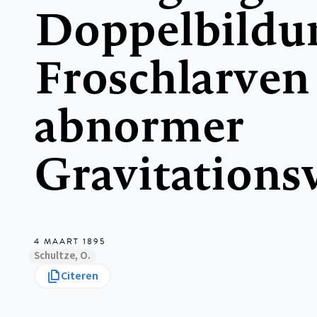
Doppelbildu
Froschlarven 
abnormer
Gravitations
4 MAART 1895
Schultze, O.
Citeren