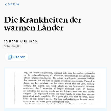
ARTIKELEN
VARIA
MEDIA
Kruimelpad
Die Krankheiten der
warmen Länder
25 FEBRUARI 1900
Scheube, B.
Citeren