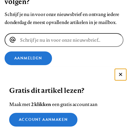
volgen?
Schrijf je nu in voor onze nieuwsbrief en ontvang iedere
donderdag de meest opvallende artikelen in je mailbox.
E-
mailadres
AANMELDEN
VOLG ONS OP
Deze site gebruikt cookies
Gratis dit artikel lezen?
Zie onze cookie policy
Volg
Volg
Volg
Volg
Volg
Volg
ACCEPTEER AANBEVOLEN INSTELLINGEN
ons
ons
2 klikken
ons
ons
ons
ons
Maak met
een gratis account aan
op
op
op
op
op
op
Contact
Colofon
Disclaimer
Privacy
About us
Functionele cookies
Footer
ACCOUNT AANMAKEN
Facebook
LinkedIn
Bluesky
Instagram
YouTube
Pinterest
Medische vragen verdienen
Sluiten
Analytische cookies