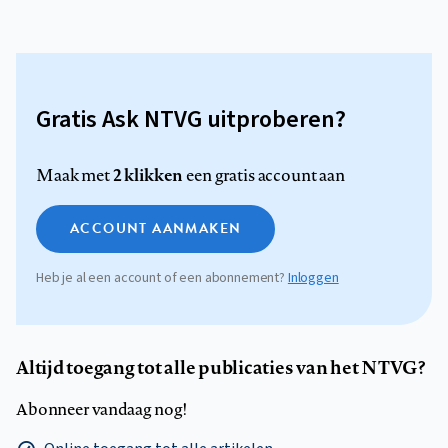
Gratis Ask NTVG uitproberen?
2 klikken
Maak met
een gratis account aan
ACCOUNT AANMAKEN
Heb je al een account of een abonnement?
Inloggen
Altijd toegang tot alle publicaties van het NTVG?
Abonneer vandaag nog!