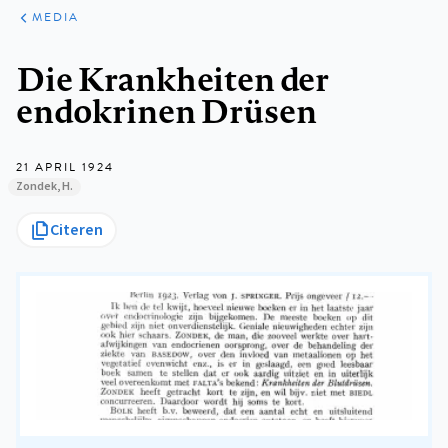
ARTIKELEN
VARIA
MEDIA
Kruimelpad
Die Krankheiten der
endokrinen Drüsen
21 APRIL 1924
Zondek, H.
Citeren