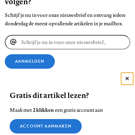
volgen?
Schrijf je nu in voor onze nieuwsbrief en ontvang iedere
donderdag de meest opvallende artikelen in je mailbox.
E-
mailadres
AANMELDEN
VOLG ONS OP
Deze site gebruikt cookies
Gratis dit artikel lezen?
Zie onze cookie policy
Volg
Volg
Volg
Volg
Volg
Volg
ACCEPTEER AANBEVOLEN INSTELLINGEN
ons
ons
2 klikken
ons
ons
ons
ons
Maak met
een gratis account aan
op
op
op
op
op
op
Contact
Colofon
Disclaimer
Privacy
About us
Functionele cookies
Footer
ACCOUNT AANMAKEN
Facebook
LinkedIn
Bluesky
Instagram
YouTube
Pinterest
Medische vragen verdienen
Sluiten
Analytische cookies