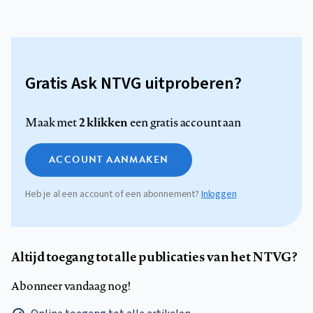
Gratis Ask NTVG uitproberen?
2 klikken
Maak met
een gratis account aan
ACCOUNT AANMAKEN
Heb je al een account of een abonnement?
Inloggen
Altijd toegang tot alle publicaties van het NTVG?
Abonneer vandaag nog!