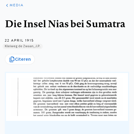
ARTIKELEN
VARIA
MEDIA
Kruimelpad
Die Insel Nias bei Sumatra
22 APRIL 1915
Kleiweg de Zwaan, J.P.
Citeren