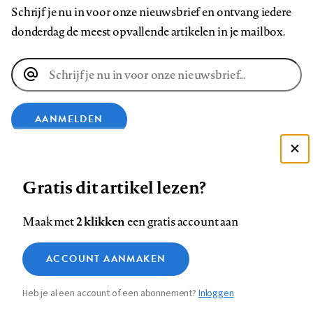
Schrijf je nu in voor onze nieuwsbrief en ontvang iedere
donderdag de meest opvallende artikelen in je mailbox.
E-
mailadres
AANMELDEN
VOLG ONS OP
Deze site gebruikt cookies
Gratis dit artikel lezen?
Zie onze cookie policy
Volg
Volg
Volg
Volg
Volg
Volg
ACCEPTEER AANBEVOLEN INSTELLINGEN
2 klikken
Maak met
een gratis account aan
ons
ons
ons
ons
ons
ons
Functionele cookies
op
op
op
op
op
op
Contact
Colofon
Disclaimer
Privacy
About us
ACCOUNT AANMAKEN
Medische vragen verdienen
Footer
Sluiten
Analytische cookies
Facebook
LinkedIn
Bluesky
Instagram
YouTube
Pinterest
betrouwbare antwoorden
Heb je al een account of een abonnement?
Inloggen
Marketing cookies
navigation
STEL ZE NU AAN ASK NTVG