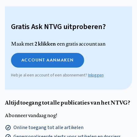
Gratis Ask NTVG uitproberen?
2 klikken
Maak met
een gratis account aan
ACCOUNT AANMAKEN
Heb je al een account of een abonnement?
Inloggen
Altijd toegang tot alle publicaties van het NTVG?
Abonneer vandaag nog!
Online toegang tot alle artikelen
Gepersonaliseerde alerts voor artikelen en dossiers