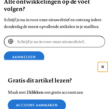
Alle ontwikkelingen op de voet
volgen?
Schrijf je nu in voor onze nieuwsbrief en ontvang iedere
donderdag de meest opvallende artikelen in je mailbox.
E-
mailadres
AANMELDEN
Deze site gebruikt cookies
VOLG ONS OP
Gratis dit artikel lezen?
Zie onze cookie policy
ACCEPTEER AANBEVOLEN INSTELLINGEN
Volg
Volg
Volg
Volg
Volg
Volg
2 klikken
Maak met
een gratis account aan
ons
ons
ons
ons
ons
ons
Functionele cookies
op
op
op
op
op
op
Contact
Colofon
Disclaimer
Privacy
About us
ACCOUNT AANMAKEN
Medische vragen verdienen
Sluiten