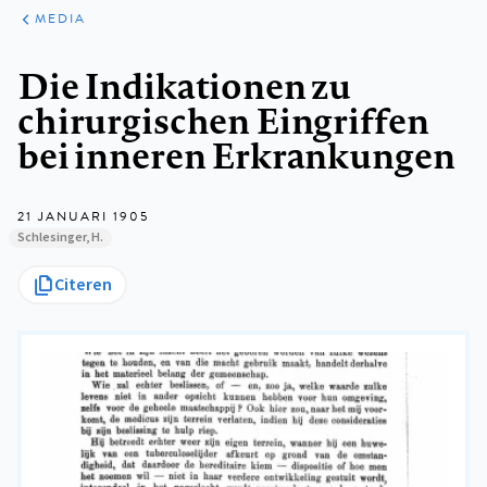
ARTIKELEN
VARIA
MEDIA
Kruimelpad
Die Indikationen zu
chirurgischen Eingriffen
bei inneren Erkrankungen
21 JANUARI 1905
Schlesinger, H.
Citeren