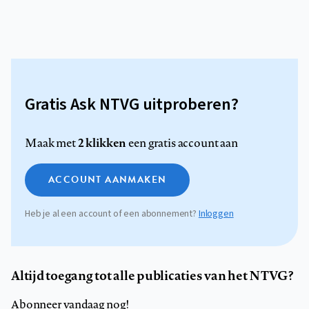
Gratis Ask NTVG uitproberen?
2 klikken
Maak met
een gratis account aan
ACCOUNT AANMAKEN
Heb je al een account of een abonnement?
Inloggen
Altijd toegang tot alle publicaties van het NTVG?
Abonneer vandaag nog!