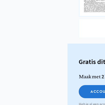
Gratis di
Maak met
2
ACCOU
Heb je al een a