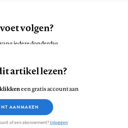
 voet volgen?
ntvang iedere donderdag
it artikel lezen?
VOLG ONS OP
AANMELDEN
Volg
Volg
 klikken
een gratis account aan
ons
ons
Deze site gebruikt cookies
op
op
NT AANMAKEN
Facebook
LinkedI
sclaimer
Privacy
About us
ccount of een abonnement?
Inloggen