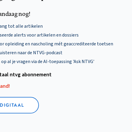
andaag nog!
ng tot alle artikelen
eerde alerts voor artikelen en dossiers
oor opleiding en nascholing mét geaccrediteerde toetsen
uisteren naar de NTVG-podcast
p al je vragen via de AI-toepassing 'Ask NTVG'
itaal ntvg abonnement
aand!
 DIGITAAL