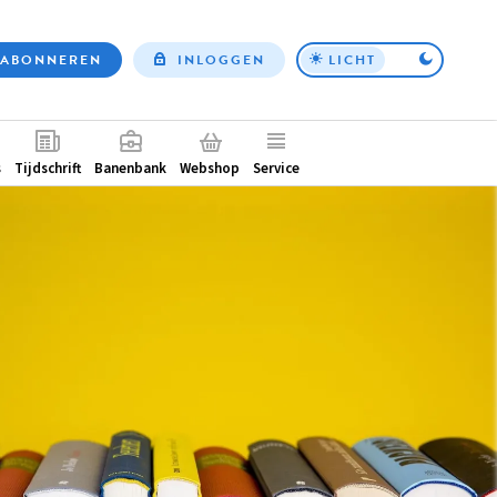
ABONNEREN
INLOGGEN
LICHT
Top
nav
ntair
s
Tijdschrift
Banenbank
Webshop
Service