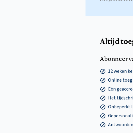
Altijd to
Abonneer v
12 weken k
Online toega
Eén geaccre
Het tijdschri
Onbeperkt l
Gepersonalis
Antwoorden o