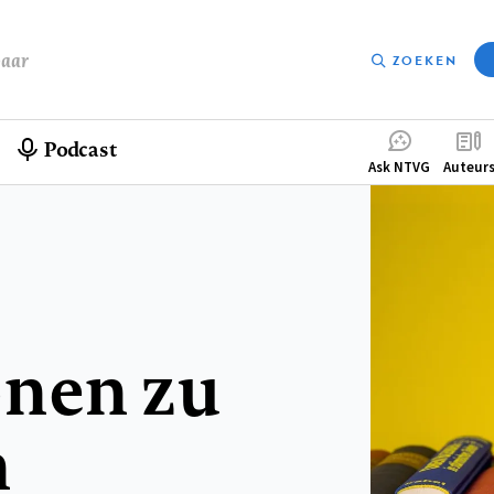
baar
ZOEKEN
Podcast
Compleme
Ask NTVG
Auteur
menu
onen zu
n