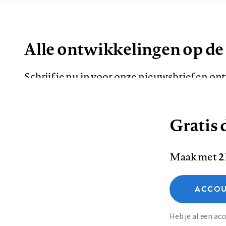
Alle ontwikkelingen op de
Schrijf je nu in voor onze nieuwsbrief en o
de meest opvallende artikelen in je mailbox.
Gratis d
E-
Maak met
2
mailadres
Functionele cookies
ACCOU
Analytische cookies
Marketing cookies
Contact
Colofon
Di
Heb je al een a