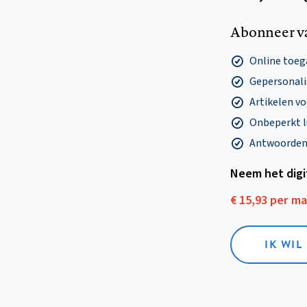
Abonneer v
Online toega
Gepersonalis
Artikelen v
Onbeperkt l
Antwoorden o
Neem het dig
€ 15,93 per m
IK WIL