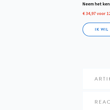
Neem het ken
€ 34,97 voor 
IK WI
ARTI
REAC