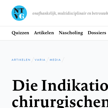
onafhankelijk, multidisciplinair en betrouw
Home
Quizzen
Artikelen
Nascholing
Dossiers
Hoofdnavigatie
ARTIKELEN
VARIA
MEDIA
Kruimelpad
Die Indikati
chirurgische