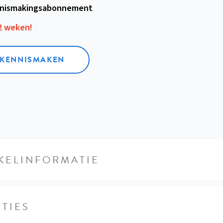
nismakings­abonnement
12 weken!
L KENNISMAKEN
KELINFORMATIE
TIES