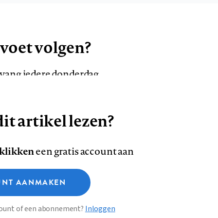
 voet volgen?
ntvang iedere donderdag
it artikel lezen?
VOLG ONS OP
AANMELDEN
Volg
Volg
 klikken
een gratis account aan
ons
ons
Deze site gebruikt cookies
op
op
NT AANMAKEN
Facebook
LinkedI
sclaimer
Privacy
About us
ccount of een abonnement?
Inloggen