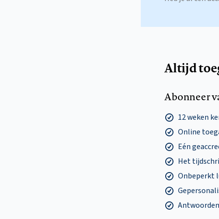
Altijd to
Abonneer v
12 weken k
Online toega
Eén geaccre
Het tijdschri
Onbeperkt l
Gepersonalis
Antwoorden o