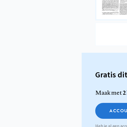
Gratis di
Maak met
2
ACCOU
Heb je al een a