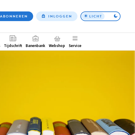
ABONNEREN
INLOGGEN
LICHT
Top
nav
ntair
s
Tijdschrift
Banenbank
Webshop
Service