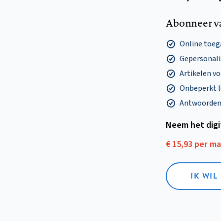
Abonneer v
Online toega
Gepersonalis
Artikelen v
Onbeperkt l
Antwoorden o
Neem het dig
€ 15,93 per m
IK WIL