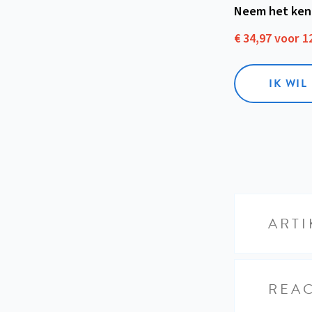
Neem het ken
€ 34,97 voor 
IK WI
ARTI
REAC