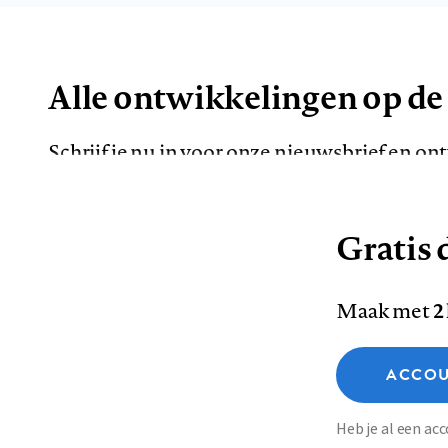
Alle ontwikkelingen op de
Schrijf je nu in voor onze nieuwsbrief en o
de meest opvallende artikelen in je mailbox.
Gratis d
E-
Maak met
2
mailadres
Functionele cookies
ACCOU
Analytische cookies
Marketing cookies
Contact
Colofon
Di
Heb je al een a