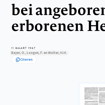
bei angebore
erborenen He
11 MAART 1967
Bayer, O., Loogen, F. en Wolter, H.H.
Citeren