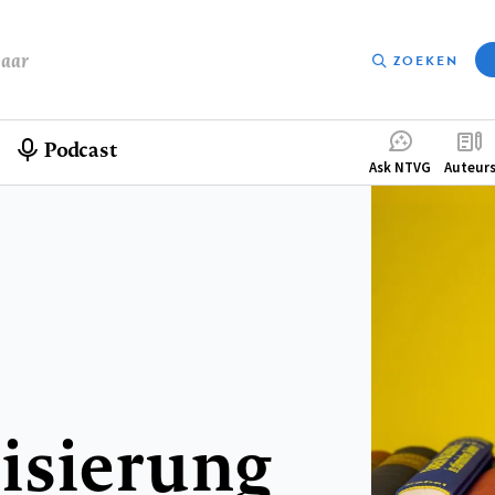
baar
ZOEKEN
Podcast
Compleme
Ask NTVG
Auteur
menu
isierung