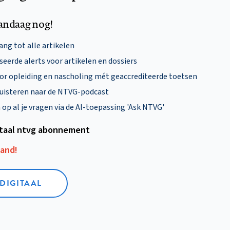
andaag nog!
ng tot alle artikelen
eerde alerts voor artikelen en dossiers
oor opleiding en nascholing mét geaccrediteerde toetsen
uisteren naar de NTVG-podcast
p al je vragen via de AI-toepassing 'Ask NTVG'
itaal ntvg abonnement
aand!
 DIGITAAL