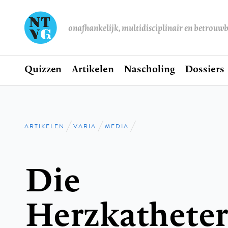
onafhankelijk, multidisciplinair en betrouw
Home
Quizzen
Artikelen
Nascholing
Dossiers
Hoofdnavigatie
ARTIKELEN
VARIA
MEDIA
Kruimelpad
Die
Herzkatheter