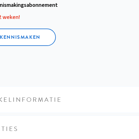
nismakings­abonnement
12 weken!
L KENNISMAKEN
KELINFORMATIE
TIES