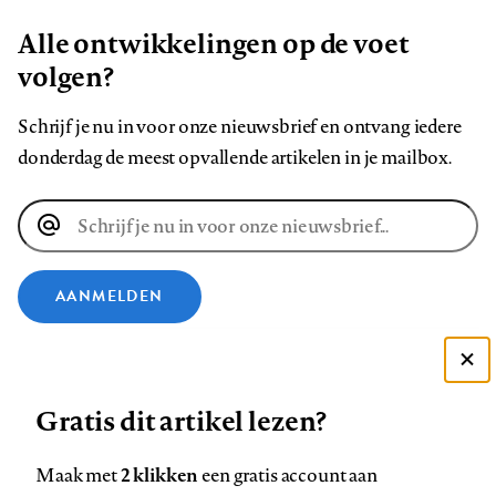
Alle ontwikkelingen op de voet
volgen?
Schrijf je nu in voor onze nieuwsbrief en ontvang iedere
donderdag de meest opvallende artikelen in je mailbox.
E-
mailadres
AANMELDEN
VOLG ONS OP
Deze site gebruikt cookies
Gratis dit artikel lezen?
Zie onze cookie policy
Volg
Volg
Volg
Volg
Volg
Volg
ACCEPTEER AANBEVOLEN INSTELLINGEN
ons
ons
2 klikken
ons
ons
ons
ons
Maak met
een gratis account aan