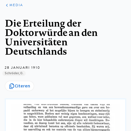
ARTIKELEN
VARIA
MEDIA
Kruimelpad
Die Erteilung der
Doktorwürde an den
Universitäten
Deutschlands
28 JANUARI 1910
Schröder, O.
Citeren