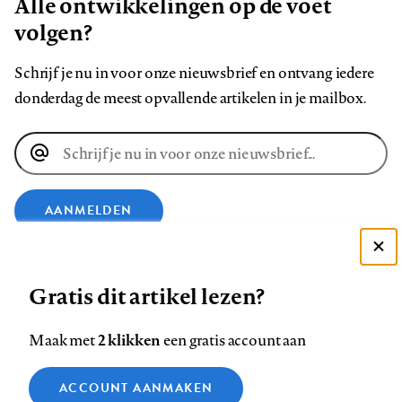
Alle ontwikkelingen op de voet
volgen?
Schrijf je nu in voor onze nieuwsbrief en ontvang iedere
donderdag de meest opvallende artikelen in je mailbox.
E-
mailadres
AANMELDEN
Deze site gebruikt cookies
VOLG ONS OP
Gratis dit artikel lezen?
Zie onze cookie policy
ACCEPTEER AANBEVOLEN INSTELLINGEN
Volg
Volg
Volg
Volg
Volg
Volg
2 klikken
Maak met
een gratis account aan
ons
ons
ons
ons
ons
ons
Functionele cookies
op
op
op
op
op
op
Contact
Colofon
Disclaimer
Privacy
About us
ACCOUNT AANMAKEN
Medische vragen verdienen
Sluiten