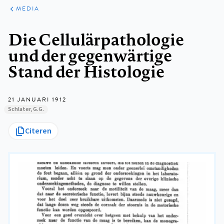
ARTIKELEN
VARIA
MEDIA
Kruimelpad
Die Cellulärpathologie
und der gegenwärtige
Stand der Histologie
21 JANUARI 1912
Schlater, G.G.
Citeren