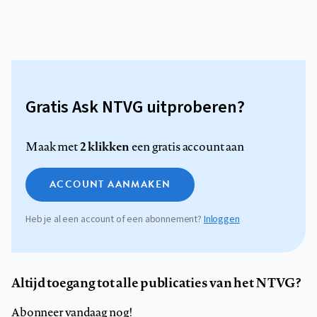
Gratis Ask NTVG uitproberen?
2 klikken
Maak met
een gratis account aan
ACCOUNT AANMAKEN
Heb je al een account of een abonnement?
Inloggen
Altijd toegang tot alle publicaties van het NTVG?
Abonneer vandaag nog!