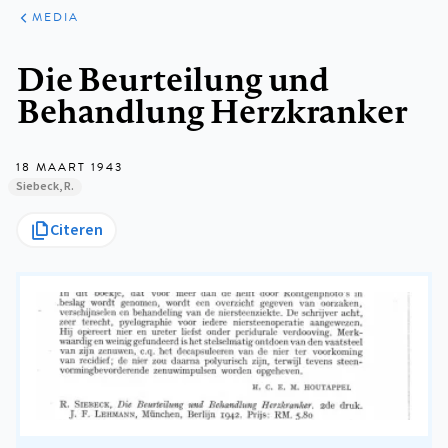
ARTIKELEN
VARIA
MEDIA
Kruimelpad
Die Beurteilung und
Behandlung Herzkranker
18 MAART 1943
Siebeck, R.
Citeren