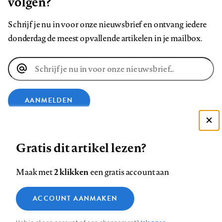
volgen?
Schrijf je nu in voor onze nieuwsbrief en ontvang iedere
donderdag de meest opvallende artikelen in je mailbox.
E-
mailadres
AANMELDEN
Deze site gebruikt cookies
VOLG ONS OP
Gratis dit artikel lezen?
Zie onze cookie policy
ACCEPTEER AANBEVOLEN INSTELLINGEN
Volg
Volg
Volg
Volg
Volg
Volg
2 klikken
Maak met
een gratis account aan
ons
ons
ons
ons
ons
ons
Functionele cookies
op
op
op
op
op
op
Contact
Colofon
Disclaimer
Privacy
About us
ACCOUNT AANMAKEN
Medische vragen verdienen
Sluiten
Footer
Analytische cookies
Facebook
LinkedIn
Bluesky
Instagram
YouTube
Pinterest
betrouwbare antwoorden