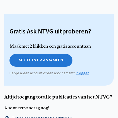
Gratis Ask NTVG uitproberen?
2 klikken
Maak met
een gratis account aan
ACCOUNT AANMAKEN
Heb je al een account of een abonnement?
Inloggen
Altijd toegang tot alle publicaties van het NTVG?
Abonneer vandaag nog!