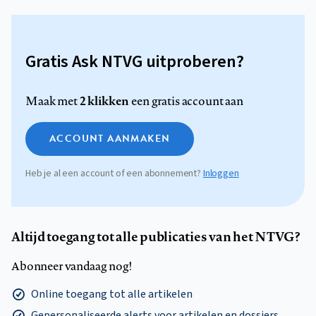
Gratis Ask NTVG uitproberen?
2 klikken
Maak met
een gratis account aan
ACCOUNT AANMAKEN
Heb je al een account of een abonnement?
Inloggen
Altijd toegang tot alle publicaties van het NTVG?
Abonneer vandaag nog!
Online toegang tot alle artikelen
Gepersonaliseerde alerts voor artikelen en dossiers