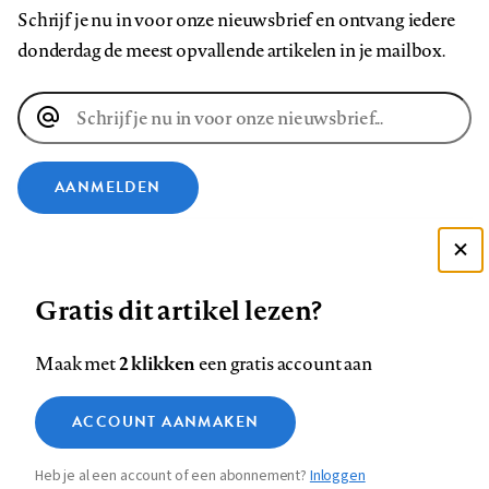
Schrijf je nu in voor onze nieuwsbrief en ontvang iedere
donderdag de meest opvallende artikelen in je mailbox.
E-
mailadres
AANMELDEN
VOLG ONS OP
Deze site gebruikt cookies
Gratis dit artikel lezen?
Zie onze cookie policy
Volg
Volg
Volg
Volg
Volg
Volg
ACCEPTEER AANBEVOLEN INSTELLINGEN
ons
ons
2 klikken
ons
ons
ons
ons
Maak met
een gratis account aan
op
op
op
op
op
op
Contact
Colofon
Disclaimer
Privacy
About us
Functionele cookies
Footer
ACCOUNT AANMAKEN
Facebook
LinkedIn
Bluesky
Instagram
YouTube
Pinterest
Medische vragen verdienen
Sluiten
Analytische cookies
betrouwbare antwoorden
navigation
Heb je al een account of een abonnement?
Inloggen
Marketing cookies