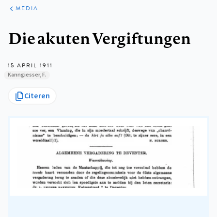
ARTIKELEN
VARIA
MEDIA
Kruimelpad
Die akuten Vergiftungen
15 APRIL 1911
Kanngiesser, F.
Citeren