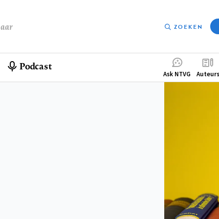
baar
ZOEKEN
Podcast
Compleme
Ask NTVG
Auteur
menu
s