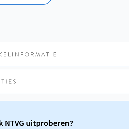
KELINFORMATIE
TIES
sk NTVG uitproberen?