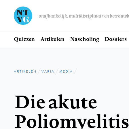
onafhankelijk, multidisciplinair en betrouw
Home
Quizzen
Artikelen
Nascholing
Dossiers
Hoofdnavigatie
ARTIKELEN
VARIA
MEDIA
Kruimelpad
Die akute
Poliomyeliti