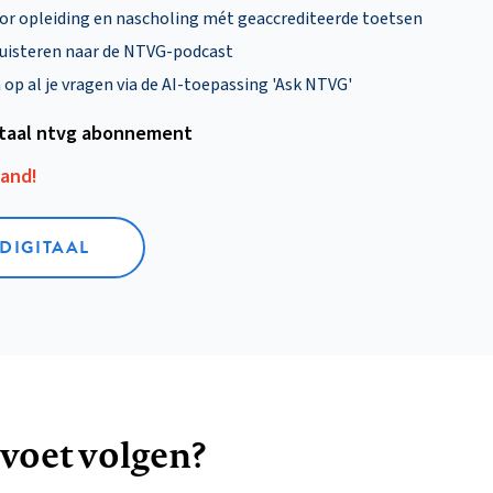
oor opleiding en nascholing mét geaccrediteerde toetsen
uisteren naar de NTVG-podcast
p al je vragen via de AI-toepassing 'Ask NTVG'
itaal ntvg abonnement
aand!
 DIGITAAL
 voet volgen?