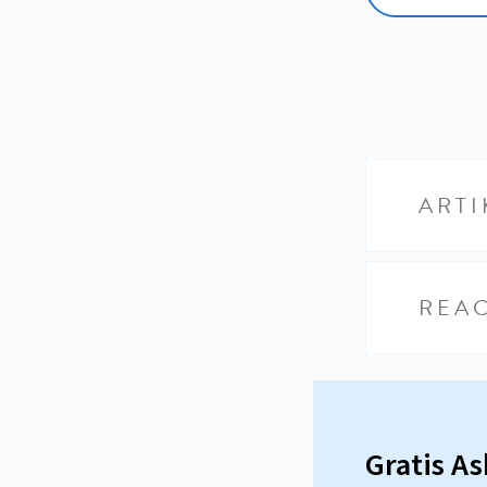
ARTI
REAC
Gratis A