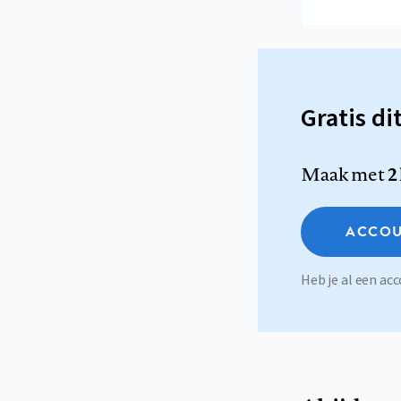
Gratis di
Maak met
2
ACCOU
Heb je al een a