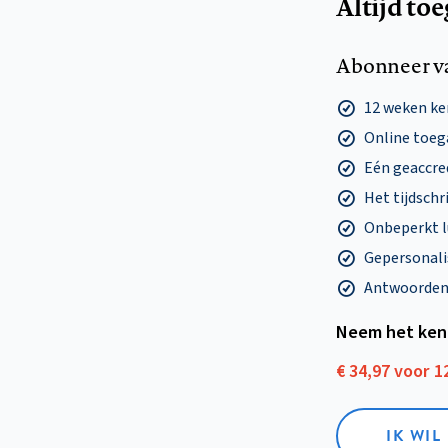
Altijd to
Abonneer v
12 weken k
Online toega
Eén geaccre
Het tijdschri
Onbeperkt l
Gepersonalis
Antwoorden o
Neem het ken
€ 34,97 voor 
IK WI