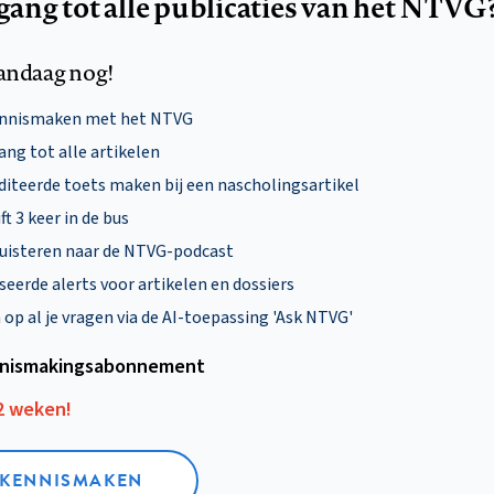
egang tot alle publicaties van het NTVG
andaag nog!
ennismaken met het NTVG
ng tot alle artikelen
diteerde toets maken bij een nascholingsartikel
ft 3 keer in de bus
uisteren naar de NTVG-podcast
eerde alerts voor artikelen en dossiers
p al je vragen via de AI-toepassing 'Ask NTVG'
nismakings­abonnement
12 weken!
L KENNISMAKEN