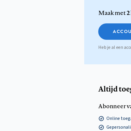
Maak met
2
ACCOU
Heb je al een a
Altijd to
Abonneer v
Online toega
Gepersonalis