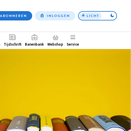
ABONNEREN
INLOGGEN
LICHT
Top
nav
ntair
s
Tijdschrift
Banenbank
Webshop
Service