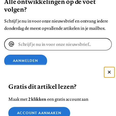
Alle ontwikkelingen op de voet
volgen?
Schrijf je nu in voor onze nieuwsbrief en ontvang iedere
donderdag de meest opvallende artikelen in je mailbox.
E-
mailadres
AANMELDEN
VOLG ONS OP
Deze site gebruikt cookies
Gratis dit artikel lezen?
Zie onze cookie policy
Volg
Volg
Volg
Volg
Volg
Volg
ACCEPTEER AANBEVOLEN INSTELLINGEN
2 klikken
Maak met
een gratis account aan
ons
ons
ons
ons
ons
ons
Functionele cookies
op
op
op
op
op
op
Contact
Colofon
Disclaimer
Privacy
About us
ACCOUNT AANMAKEN