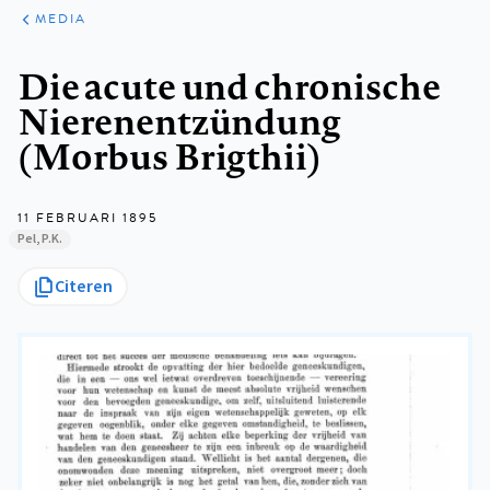
ARTIKELEN
VARIA
MEDIA
Kruimelpad
Die acute und chronische
Nierenentzündung
(Morbus Brigthii)
11 FEBRUARI 1895
Pel, P.K.
Citeren