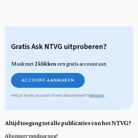
Gratis Ask NTVG uitproberen?
2 klikken
Maak met
een gratis account aan
ACCOUNT AANMAKEN
Heb je al een account of een abonnement?
Inloggen
Altijd toegang tot alle publicaties van het NTVG?
Abonneer vandaag nog!