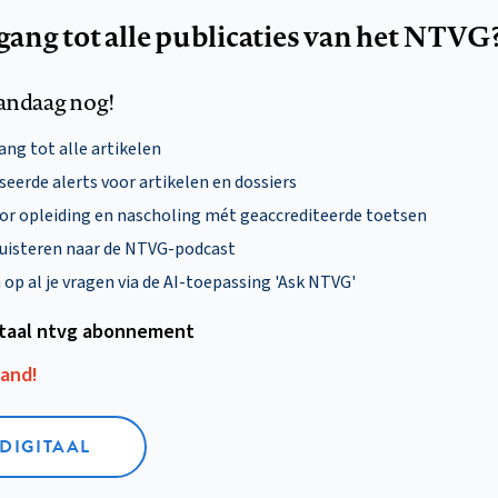
egang tot alle publicaties van het NTVG
andaag nog!
ng tot alle artikelen
eerde alerts voor artikelen en dossiers
oor opleiding en nascholing mét geaccrediteerde toetsen
uisteren naar de NTVG-podcast
p al je vragen via de AI-toepassing 'Ask NTVG'
itaal ntvg abonnement
aand!
 DIGITAAL