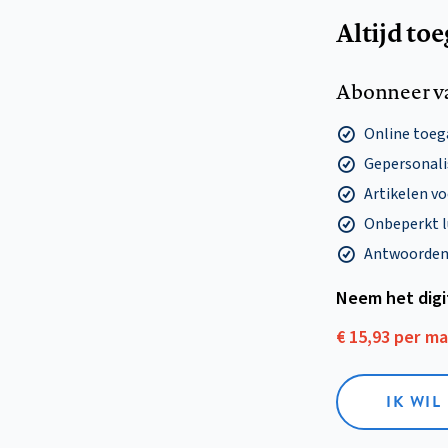
Altijd to
Abonneer v
Online toega
Gepersonalis
Artikelen v
Onbeperkt l
Antwoorden o
Neem het dig
€ 15,93 per m
IK WIL