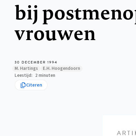
bij postmeno
vrouwen
30 DECEMBER 1994
M. Hartings
E.H. Hoogendoorn
Leestijd
2 minuten
Citeren
ARTI