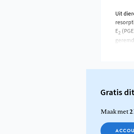
Uit die
resorpt
E
(PGE
2
geremd 
Gratis di
Maak met
2
ACCOU