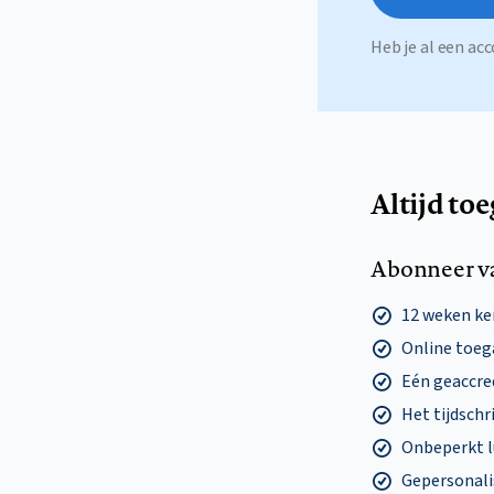
Heb je al een a
Altijd to
Abonneer v
12 weken k
Online toega
Eén geaccre
Het tijdschri
Onbeperkt l
Gepersonalis