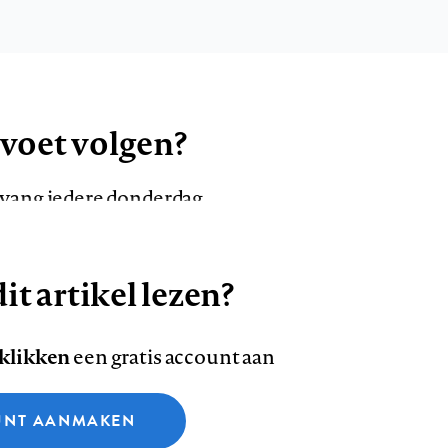
 voet volgen?
ntvang iedere donderdag
it artikel lezen?
VOLG ONS OP
AANMELDEN
Volg
Volg
 klikken
een gratis account aan
ons
ons
Deze site gebruikt cookies
op
op
NT AANMAKEN
Facebook
LinkedI