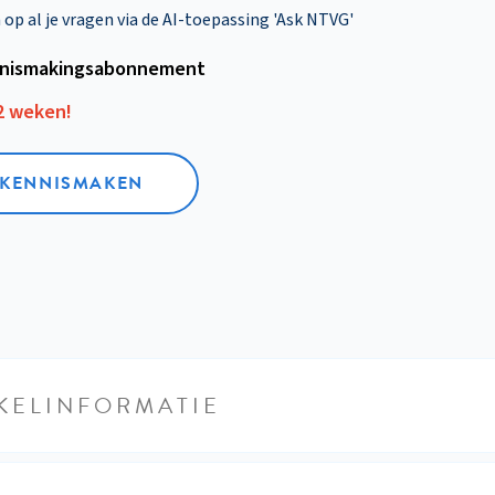
p al je vragen via de AI-toepassing 'Ask NTVG'
nismakings­abonnement
12 weken!
L KENNISMAKEN
KELINFORMATIE