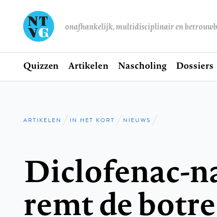
onafhankelijk, multidisciplinair en betrouw
Home
Quizzen
Artikelen
Nascholing
Dossiers
Hoofdnavigatie
ARTIKELEN
IN HET KORT
NIEUWS
Kruimelpad
Diclofenac-n
remt de botre