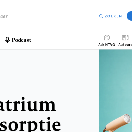
baar
ZOEKEN
Podcast
Compleme
Ask NTVG
Auteur
menu
atrium
sorptie