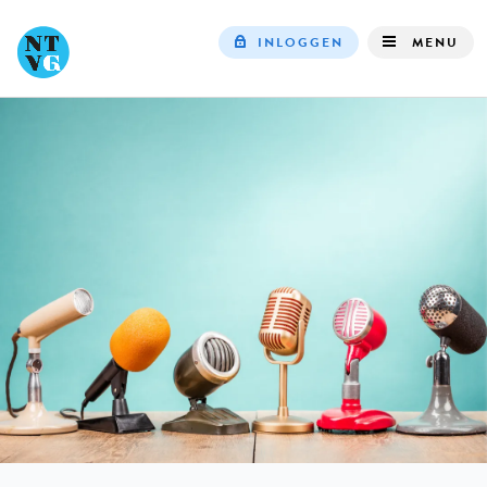
INLOGGEN
MENU
Top
navigation
IN