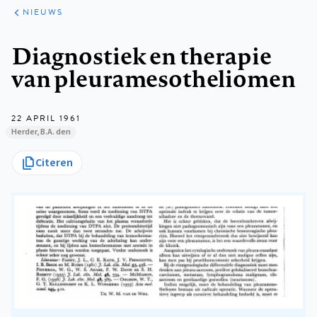
ARTIKELEN
HET
NIEUWS
KORT
Kruimelpad
Diagnostiek en therapie
van pleuramesotheliomen
22 APRIL 1961
Herder, B.A. den
Citeren