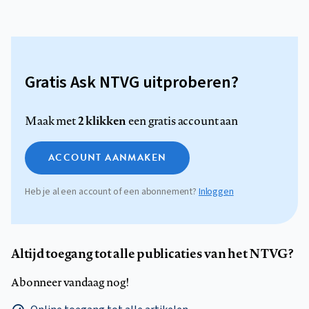
Gratis Ask NTVG uitproberen?
2 klikken
Maak met
een gratis account aan
ACCOUNT AANMAKEN
Heb je al een account of een abonnement?
Inloggen
Altijd toegang tot alle publicaties van het NTVG?
Abonneer vandaag nog!