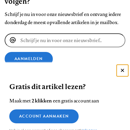
volgen?
Schrijf je nu in voor onze nieuwsbrief en ontvang iedere
donderdag de meest opvallende artikelen in je mailbox.
E-
mailadres
AANMELDEN
Deze site gebruikt cookies
VOLG ONS OP
Gratis dit artikel lezen?
Zie onze cookie policy
ACCEPTEER AANBEVOLEN INSTELLINGEN
Volg
Volg
Volg
Volg
Volg
Volg
2 klikken
Maak met
een gratis account aan
ons
ons
ons
ons
ons
ons
Functionele cookies
op
op
op
op
op
op
Contact
Colofon
Disclaimer
Privacy
About us
ACCOUNT AANMAKEN
Medische vragen verdienen
Sluiten
Footer
Analytische cookies
Facebook
LinkedIn
Bluesky
Instagram
YouTube
Pinterest
betrouwbare antwoorden