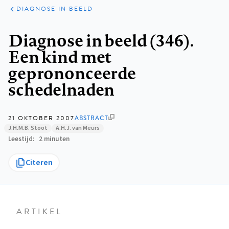
KLINISCHE
ARTIKELEN
PRAKTIJK
DIAGNOSE IN BEELD
Kruimelpad
Diagnose in beeld (346).
Een kind met
geprononceerde
schedelnaden
21 OKTOBER 2007
ABSTRACT
J.H.M.B. Stoot
A.H.J. van Meurs
Leestijd
2 minuten
Citeren
ARTIKEL