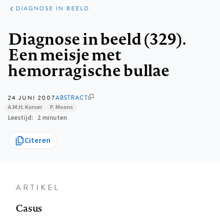
KLINISCHE
ARTIKELEN
PRAKTIJK
DIAGNOSE IN BEELD
Kruimelpad
Diagnose in beeld (329).
Een meisje met
hemorragische bullae
24 JUNI 2007
ABSTRACT
A.M.H. Korver
P. Moons
Leestijd
2 minuten
Citeren
ARTIKEL
Casus