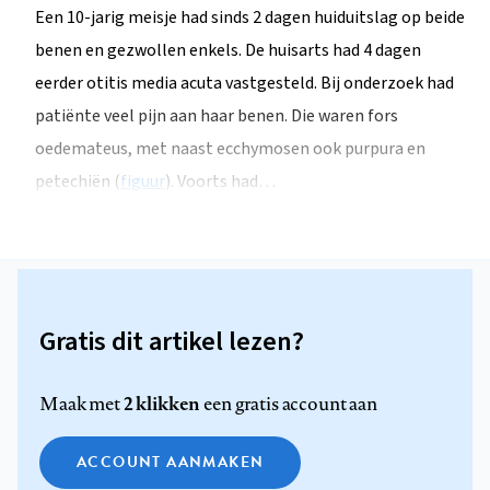
Een 10-jarig meisje had sinds 2 dagen huiduitslag op beide
benen en gezwollen enkels. De huisarts had 4 dagen
eerder otitis media acuta vastgesteld. Bij onderzoek had
patiënte veel pijn aan haar benen. Die waren fors
oedemateus, met naast ecchymosen ook purpura en
petechiën (
figuur
). Voorts had…
Gratis dit artikel lezen?
2 klikken
Maak met
een gratis account aan
ACCOUNT AANMAKEN