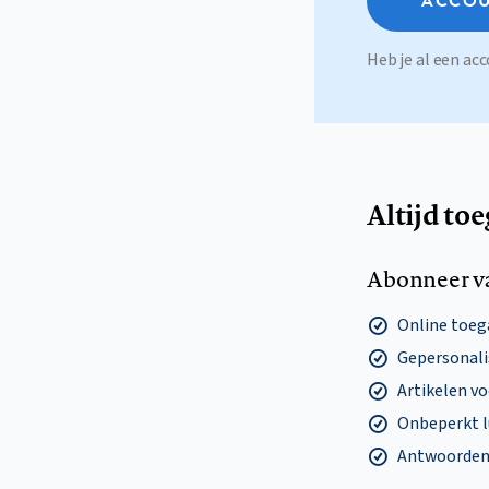
ACCOU
Heb je al een a
Altijd to
Abonneer v
Online toega
Gepersonalis
Artikelen v
Onbeperkt l
Antwoorden o