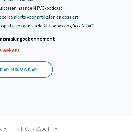
uisteren naar de NTVG-podcast
eerde alerts voor artikelen en dossiers
p al je vragen via de AI-toepassing 'Ask NTVG'
nismakings­abonnement
12 weken!
L KENNISMAKEN
KELINFORMATIE