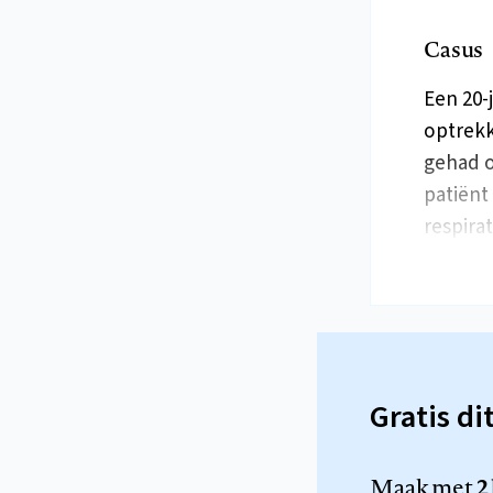
Casus
Een 20-
optrekk
gehad o
patiënt
respira
Gratis di
Maak met
2