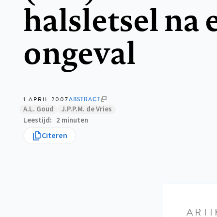
halsletsel na 
ongeval
1 APRIL 2007
ABSTRACT
A.L. Goud
J.P.P.M. de Vries
Leestijd
2 minuten
Citeren
ARTI