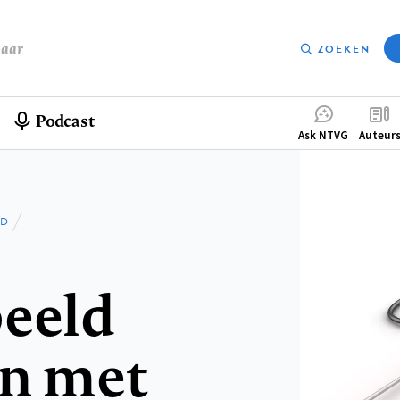
baar
ZOEKEN
Podcast
Compleme
Ask NTVG
Auteur
menu
LD
beeld
an met