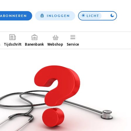
ABONNEREN
INLOGGEN
LICHT
Top
nav
ntair
s
Tijdschrift
Banenbank
Webshop
Service