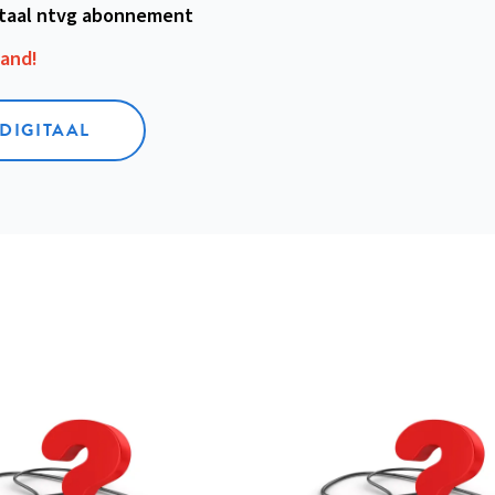
itaal ntvg abonnement
aand!
 DIGITAAL