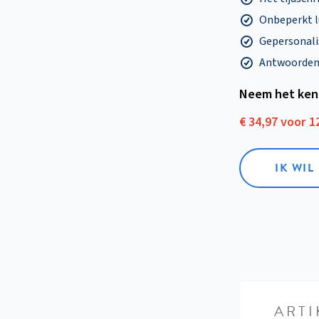
Onbeperkt l
Gepersonalis
Antwoorden o
Neem het ken
€ 34,97 voor 
IK WI
ARTI