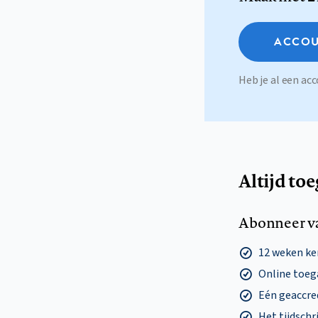
ACCOU
Heb je al een a
Altijd to
Abonneer v
12 weken k
Online toega
Eén geaccre
Het tijdschri