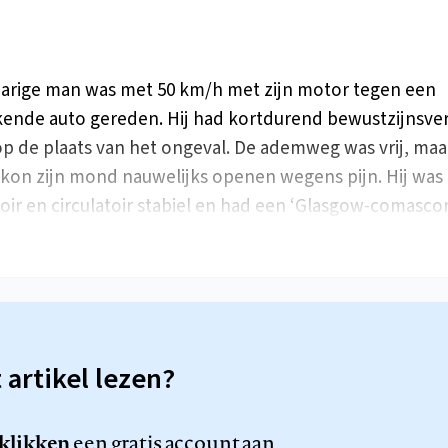
jarige man was met 50 km/h met zijn motor tegen een
ende auto gereden. Hij had kortdurend bewustzijnsver
p de plaats van het ongeval. De ademweg was vrij, maa
 kon zijn mond nauwelijks openen wegens pijn. Hij was
toir en circulatoir stabiel en had een ‘Glasgow-comasc
t artikel lezen?
 klikken
een gratis account aan