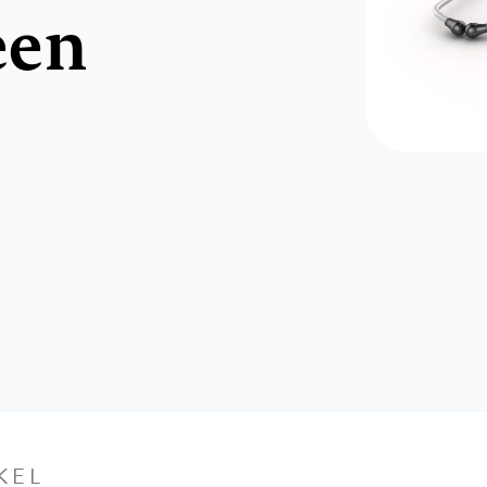
een
KEL