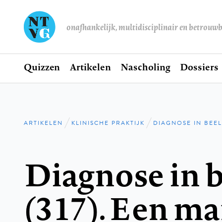
onafhankelijk, multidisciplinair en betrouw
Home
Quizzen
Artikelen
Nascholing
Dossiers
Hoofdnavigatie
ARTIKELEN
KLINISCHE PRAKTIJK
DIAGNOSE IN BEE
Kruimelpad
Diagnose in 
(317). Een m