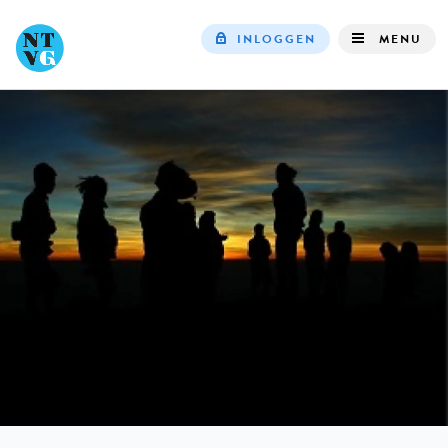
INLOGGEN
MENU
Top
navigation
IN