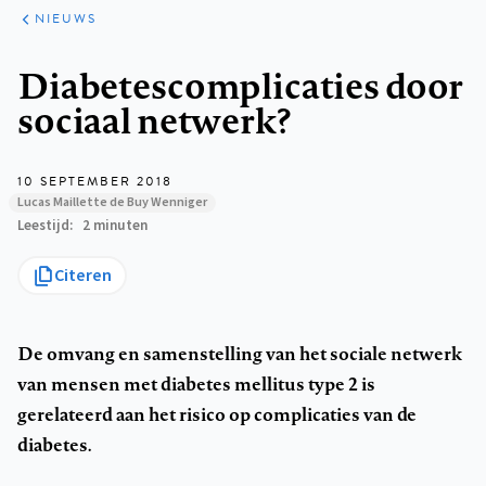
ARTIKELEN
HET
NIEUWS
KORT
Kruimelpad
Diabetescomplicaties door
sociaal netwerk?
10 SEPTEMBER 2018
Lucas Maillette de Buy Wenniger
Leestijd
2 minuten
Citeren
De omvang en samenstelling van het sociale netwerk
van mensen met diabetes mellitus type 2 is
gerelateerd aan het risico op complicaties van de
diabetes.