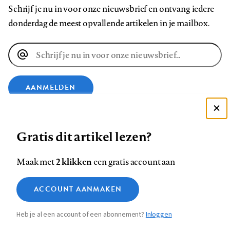
Schrijf je nu in voor onze nieuwsbrief en ontvang iedere
donderdag de meest opvallende artikelen in je mailbox.
E-
mailadres
AANMELDEN
Deze site gebruikt cookies
VOLG ONS OP
Gratis dit artikel lezen?
Zie onze cookie policy
ACCEPTEER AANBEVOLEN INSTELLINGEN
Volg
Volg
Volg
Volg
Volg
Volg
2 klikken
Maak met
een gratis account aan
ons
ons
ons
ons
ons
ons
Functionele cookies
op
op
op
op
op
op
Contact
Colofon
Disclaimer
Privacy
About us
ACCOUNT AANMAKEN
Medische vragen verdienen
Sluiten
Footer
Analytische cookies
Facebook
LinkedIn
Bluesky
Instagram
YouTube
Pinterest
betrouwbare antwoorden
Heb je al een account of een abonnement?
Inloggen
Marketing cookies
navigation
STEL ZE NU AAN ASK NTVG