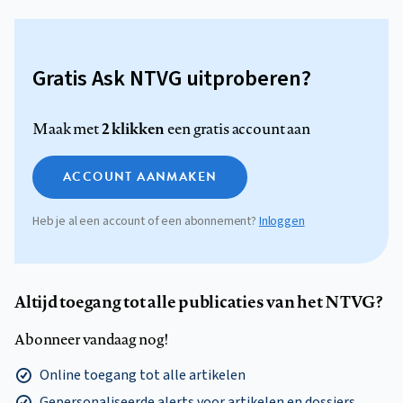
Gratis Ask NTVG uitproberen?
2 klikken
Maak met
een gratis account aan
ACCOUNT AANMAKEN
Heb je al een account of een abonnement?
Inloggen
Altijd toegang tot alle publicaties van het NTVG?
Abonneer vandaag nog!
Online toegang tot alle artikelen
Gepersonaliseerde alerts voor artikelen en dossiers