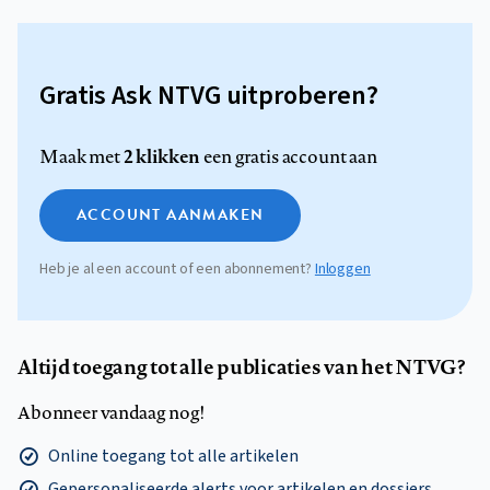
Gratis Ask NTVG uitproberen?
2 klikken
Maak met
een gratis account aan
ACCOUNT AANMAKEN
Heb je al een account of een abonnement?
Inloggen
Altijd toegang tot alle publicaties van het NTVG?
Abonneer vandaag nog!
Online toegang tot alle artikelen
Gepersonaliseerde alerts voor artikelen en dossiers