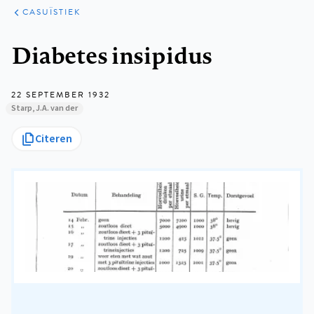
KLINISCHE
ARTIKELEN
PRAKTIJK
CASUÏSTIEK
Kruimelpad
Diabetes insipidus
22 SEPTEMBER 1932
Starp, J.A. van der
Citeren