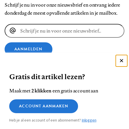
Schrijf je nu in voor onze nieuwsbrief en ontvang iedere
donderdag de meest opvallende artikelen in je mailbox.
E-
mailadres
AANMELDEN
Deze site gebruikt cookies
VOLG ONS OP
Gratis dit artikel lezen?
Zie onze cookie policy
ACCEPTEER AANBEVOLEN INSTELLINGEN
Volg
Volg
Volg
Volg
Volg
Volg
2 klikken
Maak met
een gratis account aan
ons
ons
ons
ons
ons
ons
Functionele cookies
op
op
op
op
op
op
Contact
Colofon
Disclaimer
Privacy
About us
ACCOUNT AANMAKEN
Medische vragen verdienen
Sluiten
Footer
Analytische cookies
Facebook
LinkedIn
Bluesky
Instagram
YouTube
Pinterest
betrouwbare antwoorden
Heb je al een account of een abonnement?
Inloggen
Marketing cookies
navigation
STEL ZE NU AAN ASK NTVG